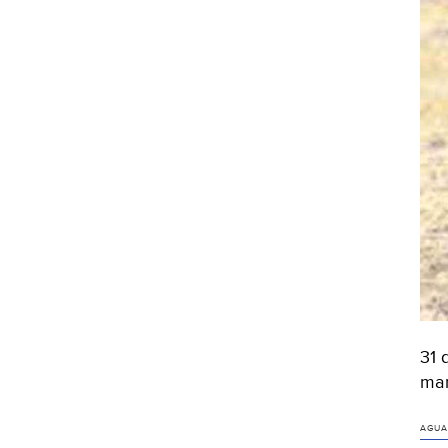
31 
man
AGUA