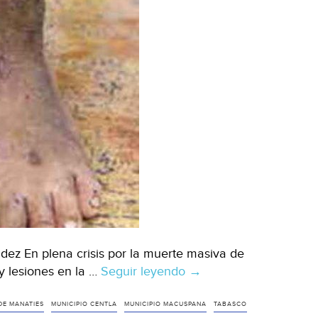
dez En plena crisis por la muerte masiva de
y lesiones en la …
Seguir leyendo
Macuspana:
→
Agua
enferma
DE MANATIES
MUNICIPIO CENTLA
MUNICIPIO MACUSPANA
TABASCO