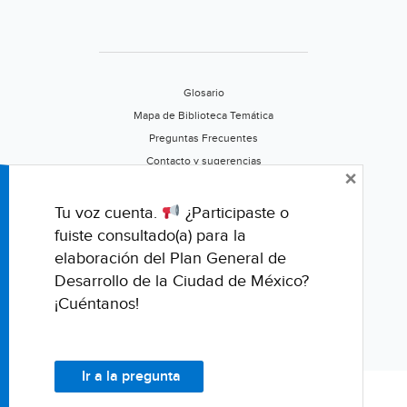
Glosario
Mapa de Biblioteca Temática
Preguntas Frecuentes
Contacto y sugerencias
×
Aviso de privacidad
Califica este portal
Tu voz cuenta.
¿Participaste o
fuiste consultado(a) para la
elaboración del Plan General de
Desarrollo de la Ciudad de México?
¡Cuéntanos!
Ir a la pregunta
© Fondo para la Comunicación y la Educación Ambiental, A.C.