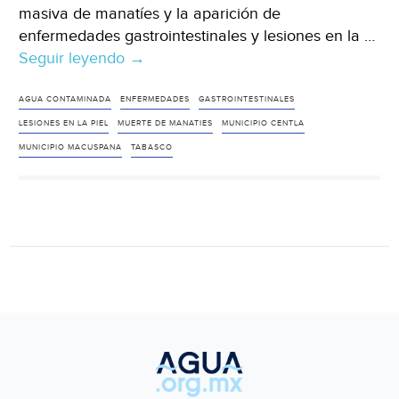
masiva de manatíes y la aparición de
enfermedades gastrointestinales y lesiones en la …
Seguir leyendo
Macuspana:
→
Agua
enferma
AGUA CONTAMINADA
ENFERMEDADES
GASTROINTESTINALES
a
LESIONES EN LA PIEL
MUERTE DE MANATIES
MUNICIPIO CENTLA
pobladores
MUNICIPIO MACUSPANA
TABASCO
en
Tabasco;
se
acaba
la
pesca
(Excelsior)