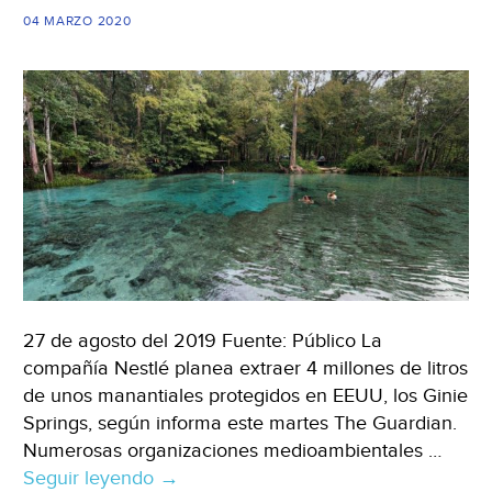
(La
04 MARZO 2020
Jornada
Baja
California)
27 de agosto del 2019 Fuente: Público La
compañía Nestlé planea extraer 4 millones de litros
de unos manantiales protegidos en EEUU, los Ginie
Springs, según informa este martes The Guardian.
Numerosas organizaciones medioambientales …
Seguir leyendo
Madrid:
→