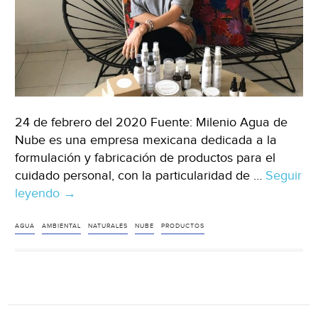
24 de febrero del 2020 Fuente: Milenio Agua de
Nube es una empresa mexicana dedicada a la
formulación y fabricación de productos para el
cuidado personal, con la particularidad de …
Seguir
leyendo
Guadalajara:
→
Emprendedores
jaliscienses
AGUA
AMBIENTAL
NATURALES
NUBE
PRODUCTOS
con
responsabilidad
ambiental
(Milenio)