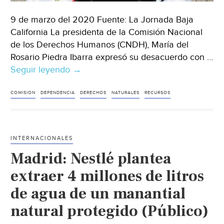
9 de marzo del 2020 Fuente: La Jornada Baja
California La presidenta de la Comisión Nacional
de los Derechos Humanos (CNDH), María del
Rosario Piedra Ibarra expresó su desacuerdo con …
Seguir leyendo
Tijuana:
→
En
desacuerdo
COMISION
DEPENDENCIA
DERECHOS
NATURALES
RECURSOS
CNDH
con
consulta
INTERNACIONALES
para
Madrid: Nestlé plantea
decidir
sobre
extraer 4 millones de litros
instalación
de agua de un manantial
de
natural protegido (Público)
Constellation
Brands