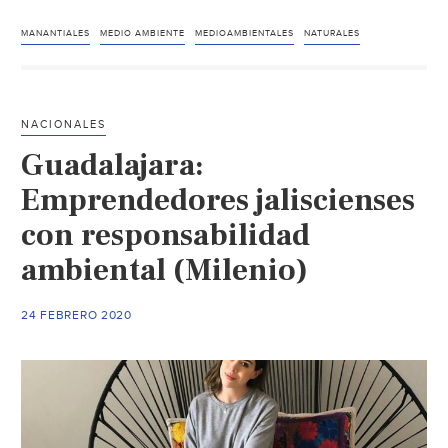
Nestlé
plantea
MANANTIALES
MEDIO AMBIENTE
MEDIOAMBIENTALES
NATURALES
extraer
4
millones
NACIONALES
de
Guadalajara:
litros
de
Emprendedores jaliscienses
agua
con responsabilidad
de
ambiental (Milenio)
un
manantial
natural
24 FEBRERO 2020
protegido
(Público)