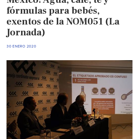
(El
fórmulas para bebés,
popular)
exentos de la NOM051 (La
Jornada)
30 ENERO 2020