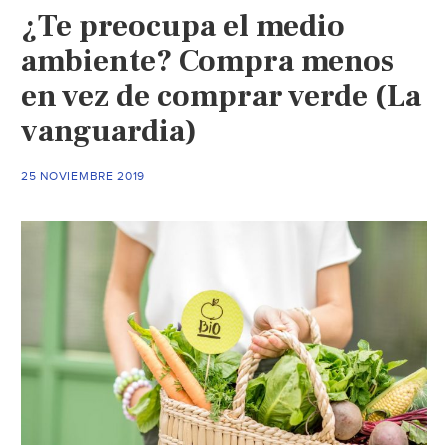
¿Te preocupa el medio
se
sume
ambiente? Compra menos
en
en vez de comprar verde (La
el
vanguardia)
mund
del
cons
25 NOVIEMBRE 2019
(
con
un
resul
terrorí
(Vogu