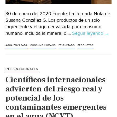
30 de enero del 2020 Fuente: La Jornada Nota de
Susana González G. Los productos de un solo
ingrediente y el agua envasada para consumo
humano, incluida la mineral o …
Seguir leyendo
Méxic
→
Agua,
café,
AGUA ENVASADA
CONSUMO HUMANO
ETIQUETADO
PRODUCTOS
té
y
fórmu
INTERNACIONALES
para
Científicos internacionales
bebés
exent
advierten del riesgo real y
de
potencial de los
la
contaminantes emergentes
NOM0
(La
en el agua (NCYT)