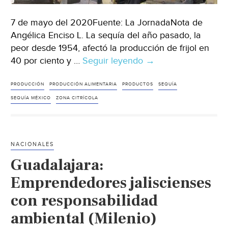
7 de mayo del 2020Fuente: La JornadaNota de
Angélica Enciso L. La sequía del año pasado, la
peor desde 1954, afectó la producción de frijol en
40 por ciento y …
Seguir leyendo
México:
→
Sequía
del
PRODUCCIÓN
PRODUCCIÓN ALIMENTARIA
PRODUCTOS
SEQUÍA
año
SEQUÍA MÉXICO
ZONA CITRÍCOLA
pasado
afectó
en
NACIONALES
40%
Guadalajara:
la
producción
Emprendedores jaliscienses
de
con responsabilidad
frijol
ambiental (Milenio)
(La
Jornada)