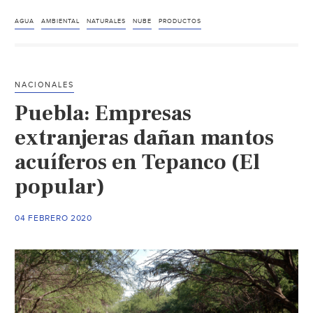
Emprendedores
jaliscienses
AGUA
AMBIENTAL
NATURALES
NUBE
PRODUCTOS
con
responsabilidad
ambiental
NACIONALES
(Milenio)
Puebla: Empresas
extranjeras dañan mantos
acuíferos en Tepanco (El
popular)
04 FEBRERO 2020