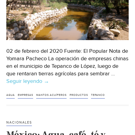
02 de febrero del 2020 Fuente: El Popular Nota de
Yomara Pacheco La operación de empresas chinas
en el municipio de Tepanco de López, luego de
que rentaran tierras agrícolas para sembrar …
Seguir leyendo
Puebla:
→
Empresas
extranjeras
AGUA
EMPRESAS
MANTOS ACUÍFEROS
PRODUCTOS
TEPANCO
dañan
mantos
acuíferos
NACIONALES
en
México: Agua, café, té y
Tepanco