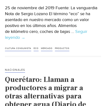
25 de noviembre del 2019 Fuente: La vanguardia
Nota de Sergio Lozano El término “eco” se ha
asentado en nuestro mercado como un valor
positivo en los últimos años. Alimentos
de kilómetro cero, coches de bajas …
Seguir
leyendo
¿Te
→
preocupa
el
CULTURA CONSUMISTA
ECO
MERCADO
PRODUCTOS
medio
ambiente?
Compra
NACIONALES
menos
Querétaro: Llaman a
en
vez
productores a migrar a
de
otras alternativas para
comprar
obtener agua (Diario de
verde