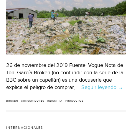
26 de noviembre del 2019 Fuente: Vogue Nota de
Toni García Broken (no confundir con la serie de la
BBC sobre un capellán) es una docuserie que
explica el peligro de comprar, …
Seguir leyendo
‘Broke
→
el
docum
BROKEN
CONSUMIDORES
INDUSTRIA
PRODUCTOS
con
el
que
INTERNACIONALES
Netfli