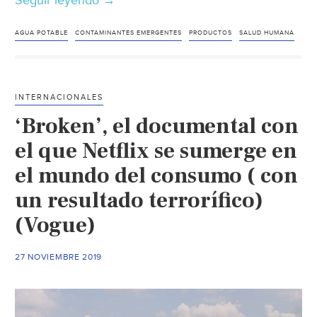
Seguir leyendo
Científicos
→
internacionales
advierten
AGUA POTABLE
CONTAMINANTES EMERGENTES
PRODUCTOS
SALUD HUMANA
del
riesgo
real
INTERNACIONALES
y
‘Broken’, el documental con
potencial
de
el que Netflix se sumerge en
los
el mundo del consumo ( con
contaminantes
un resultado terrorífico)
emergentes
en
(Vogue)
el
agua
27 NOVIEMBRE 2019
(NCYT)