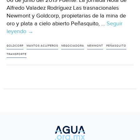
06 de junio del 2019 Fuente: La jornada Nota de
Alfredo Valadez Rodríguez Las trasnacionales
Newmont y Goldcorp, propietarias de la mina de
oro y plata a cielo abierto Peñasquito, …
Seguir
leyendo
Zacatecas:
→
Enviará
Peñasquito
GOLDCORP
MANTOS ACUÍFEROS
NEGOCIADORA
NEWMONT
PEÑASQUITO
nuevo
TRANSPORTE
equipo
de
negociadores
a
Gobernación
(La
jornada)