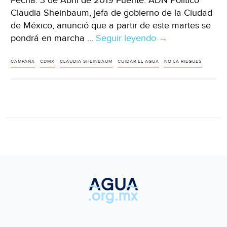
Fecha: 3 de Abril de 2019 Fuente: ADN Político
Claudia Sheinbaum, jefa de gobierno de la Ciudad
de México, anunció que a partir de este martes se
pondrá en marcha …
Seguir leyendo
“No
→
la
riegues”,
CAMPAÑA
CDMX
CLAUDIA SHEINBAUM
CUIDAR EL AGUA
NO LA RIEGUES
la
nueva
campaña
de
la
CDMX
para
cuidar
el
agua
(ADN
Politico)