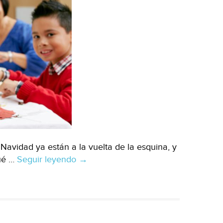
avidad ya están a la vuelta de la esquina, y
ué …
Seguir leyendo
Por
→
una
Navidad
sin
excesos,
empachos