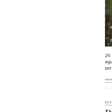
25 
agu
po
AGUA
EDU