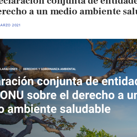
eclaración conjunta de entidade
Jornada
erecho a un medio ambiente sal
Zacatecas)
MARZO 2021