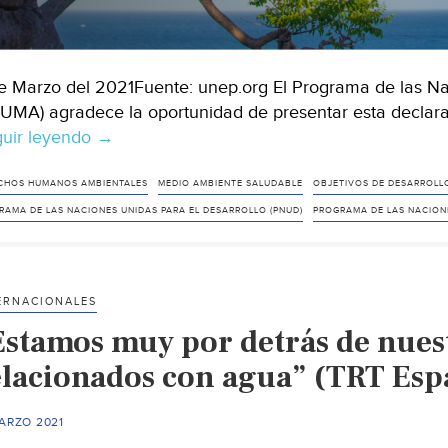
e Marzo del 2021Fuente: unep.org El Programa de las N
UMA) agradece la oportunidad de presentar esta declar
uir leyendo
Declaración
→
conjunta
de
CHOS HUMANOS AMBIENTALES
MEDIO AMBIENTE SALUDABLE
OBJETIVOS DE DESARROLL
entidades
RAMA DE LAS NACIONES UNIDAS PARA EL DESARROLLO (PNUD)
PROGRAMA DE LAS NACIONE
de
la
ONU
ERNACIONALES
sobre
Estamos muy por detrás de nuest
el
derecho
elacionados con agua” (TRT Esp
a
un
ARZO 2021
medio