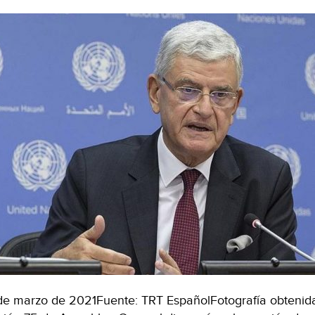
ambiente
saludable
(unep.org)
de marzo de 2021Fuente: TRT EspañolFotografía obtenida