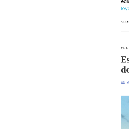
edi
le
ACCE
EDU
E
d
03 