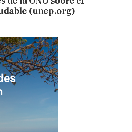
s de la ONU sobre el
udable (unep.org)