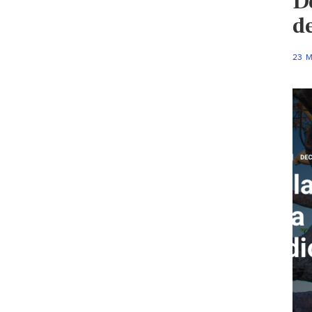
D
d
23 