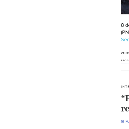
8 d
(PN
Seg
DERE
PROG
INT
“
r
19 M