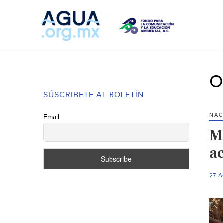
O
SÚSCRIBETE AL BOLETÍN
NAC
Email
M
a
27 