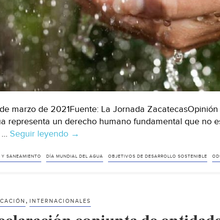
de marzo de 2021Fuente: La Jornada ZacatecasOpinión d
a representa un derecho humano fundamental que no está
r …
Seguir leyendo
Opinión:
→
¿Qué
significa
 Y SANEAMIENTO
DÍA MUNDIAL DEL AGUA
OBJETIVOS DE DESARROLLO SOSTENIBLE
OD
el
agua
para
,
CACIÓN
INTERNACIONALES
ti?
(La