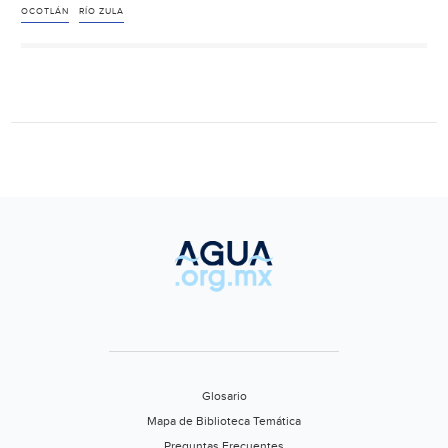
plantas
OCOTLÁN
RÍO ZULA
tratadoras
de
agua
en
Ocotlán
(Decisiones)
Glosario
Mapa de Biblioteca Temática
Preguntas Frecuentes