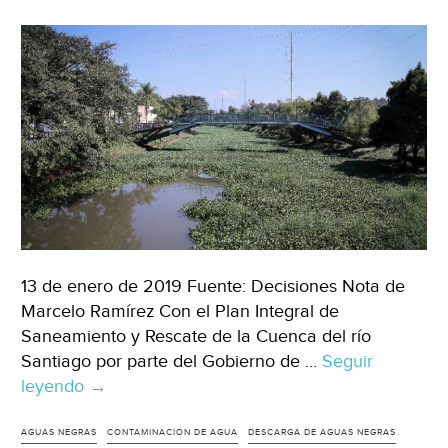
(Milenio)
13 de enero de 2019 Fuente: Decisiones Nota de
Marcelo Ramírez Con el Plan Integral de
Saneamiento y Rescate de la Cuenca del río
Santiago por parte del Gobierno de …
Seguir
leyendo
Planean
→
construir
más
AGUAS NEGRAS
CONTAMINACION DE AGUA
DESCARGA DE AGUAS NEGRAS