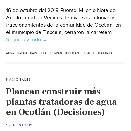
16 de octubre del 2019 Fuente: Milenio Nota de
Adolfo Tenahua Vecinos de diversas colonias y
fraccionamientos de la comunidad de Ocotlán, en
el municipio de Tlaxcala, cerraron la carretera …
Seguir leyendo
Tlaxcala:
→
Pobladores
cierran
AGUA
CAPAO
CARRETERA
CIERRAN
OCOTLÁN
POTABLE
TLAXCALA
carretera
por
falta
NACIONALES
de
Planean construir más
suministro
de
plantas tratadoras de agua
agua
en Ocotlán (Decisiones)
potable
en
16 ENERO 2019
Ocotlán