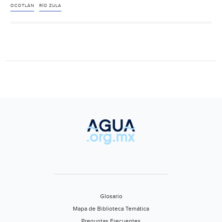
plantas
OCOTLÁN
RÍO ZULA
tratadoras
de
agua
en
Ocotlán
(Decisiones)
Glosario
Mapa de Biblioteca Temática
Preguntas Frecuentes