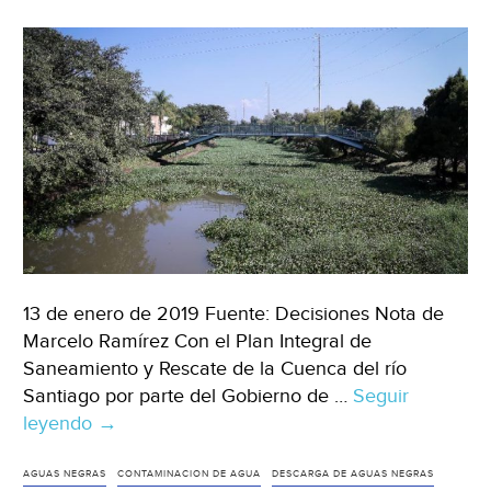
problemas
por
alto
nivel
de
ríos
(UDG
Noticias)
13 de enero de 2019 Fuente: Decisiones Nota de
Marcelo Ramírez Con el Plan Integral de
Saneamiento y Rescate de la Cuenca del río
Santiago por parte del Gobierno de …
Seguir
leyendo
Planean
→
construir
más
AGUAS NEGRAS
CONTAMINACION DE AGUA
DESCARGA DE AGUAS NEGRAS