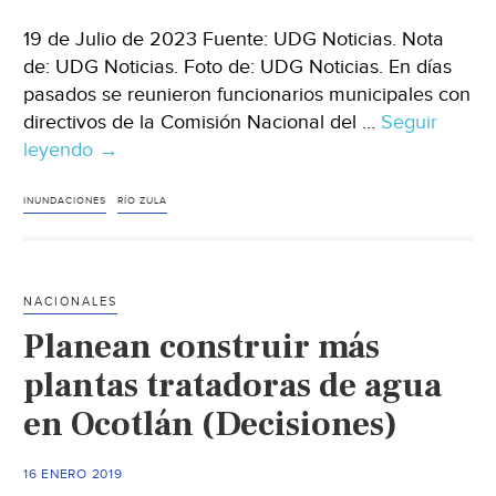
19 de Julio de 2023 Fuente: UDG Noticias. Nota
de: UDG Noticias. Foto de: UDG Noticias. En días
pasados se reunieron funcionarios municipales con
directivos de la Comisión Nacional del …
Seguir
leyendo
Jalisco-
→
Autoridades
de
INUNDACIONES
RÍO ZULA
Ocotlán
en
contacto
NACIONALES
con
Planean construir más
Conagua,
SIAPA
plantas tratadoras de agua
y
en Ocotlán (Decisiones)
CEA
para
16 ENERO 2019
atender