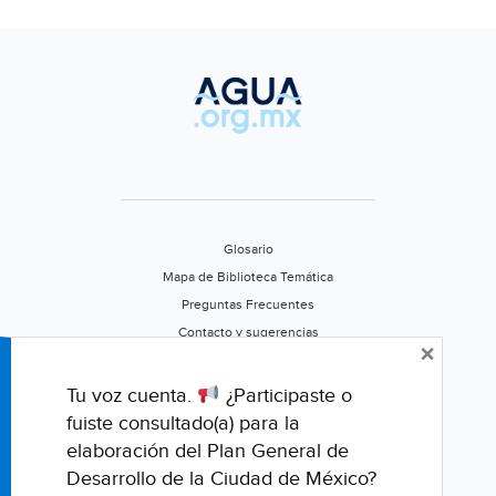
(La
Voz
de
Michoacán)
Glosario
Mapa de Biblioteca Temática
Preguntas Frecuentes
Contacto y sugerencias
×
Aviso de privacidad
Califica este portal
Tu voz cuenta.
¿Participaste o
fuiste consultado(a) para la
elaboración del Plan General de
Desarrollo de la Ciudad de México?