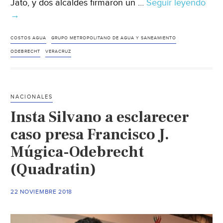
Jato, y dos alcaldes firmaron un …
Seguir leyendo
Ode
→
Agba
Los
neg
COSTOS AGUA
GRUPO METROPOLITANO DE AGUA Y SANEAMIENTO
bajo
ODEBRECHT
VERACRUZ
el
agu
NACIONALES
Insta Silvano a esclarecer
caso presa Francisco J.
Múgica-Odebrecht
(Quadratin)
22 NOVIEMBRE 2018