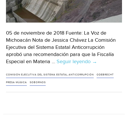
05 de noviembre de 2018 Fuente: La Voz de
Michoacán Nota de Jessica Chávez La Comisión
Ejecutiva del Sistema Estatal Anticorrupción
aprobó una recomendación para que la Fiscalía
Especial en Materia …
Seguir leyendo
Michoacán:
→
Indagarán
posibles
COMISIÓN EJECUTIVA DEL SISTEMA ESTATAL ANTICORRUPCIÓN
ODEBRECHT
sobornos
PRESA MÚGICA
SOBORNOS
de
Odebrecht
por
la
presa
Múgica