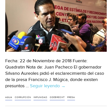
Fecha: 22 de Noviembre de 2018 Fuente:
Quadratin Nota de: Juan Pacheco El gobernador
Silvano Aureoles pidió el esclarecimiento del caso
de la presa Francisco J. Múgica, donde existen
presuntos …
Seguir leyendo
Insta
→
Silvano
a
AGUA
CORRUPCIÓN
IMPUNIDAD
ODEBRECHT
PRESA
esclarecer
caso