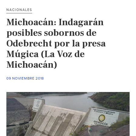
presa
NACIONALES
Francisco
Michoacán: Indagarán
J.
Múgica-
posibles sobornos de
Odebrecht
Odebrecht por la presa
(Quadratin)
Múgica (La Voz de
Michoacán)
09 NOVIEMBRE 2018