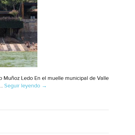
ío Muñoz Ledo En el muelle municipal de Valle
 …
Seguir leyendo
Estado
→
de
México:
Alertan
por
contaminación
en