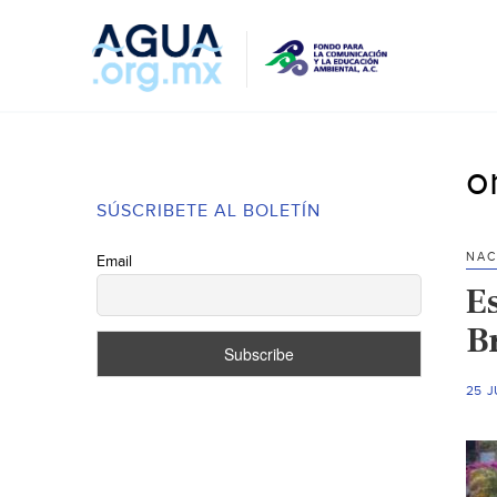
o
SÚSCRIBETE AL BOLETÍN
NAC
Email
E
B
25 J