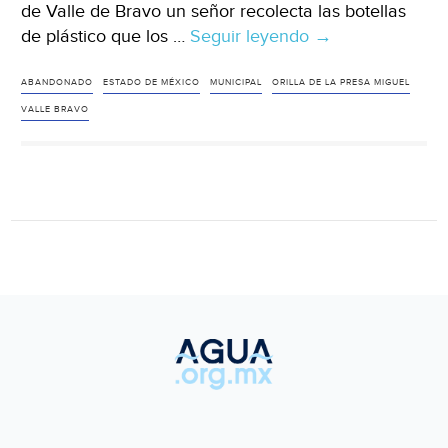
de Valle de Bravo un señor recolecta las botellas
de plástico que los …
Seguir leyendo
Estado
→
de
México:
ABANDONADO
ESTADO DE MÉXICO
MUNICIPAL
ORILLA DE LA PRESA MIGUEL
Alertan
VALLE BRAVO
por
contaminación
en
Valle
de
Bravo
(Aristegui
Noticias)