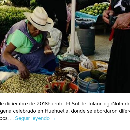
de diciembre de 2018Fuente: El Sol de TulancingoNota d
ígena celebrado en Huehuetla, donde se abordaron dife
pos, …
Seguir leyendo
Propuestas
→
de