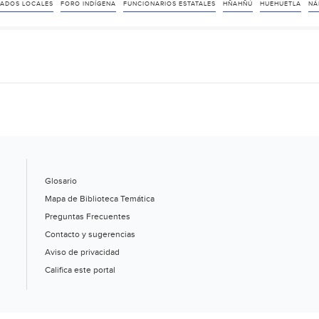
Foro
TADOS LOCALES
FORO INDÍGENA
FUNCIONARIOS ESTATALES
HÑAHÑÚ
HUEHUETLA
NÁ
Indígena
se
entregan
a
funcionarios
y
diputados
(El
Sol
Glosario
de
Mapa de Biblioteca Temática
Tulancingo)
Preguntas Frecuentes
Contacto y sugerencias
Aviso de privacidad
Califica este portal