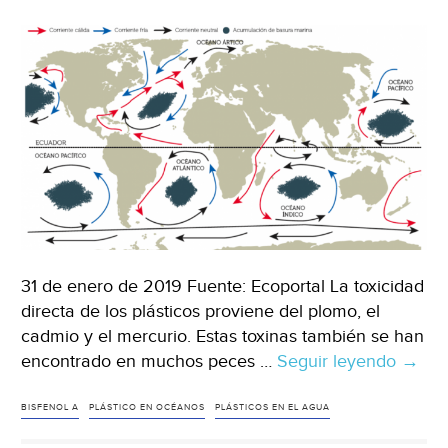
plástico
(La
Vanguardia)
31 de enero de 2019 Fuente: Ecoportal La toxicidad
directa de los plásticos proviene del plomo, el
cadmio y el mercurio. Estas toxinas también se han
encontrado en muchos peces …
Seguir leyendo
Estas
→
son
las
BISFENOL A
PLÁSTICO EN OCÉANOS
PLÁSTICOS EN EL AGUA
islas