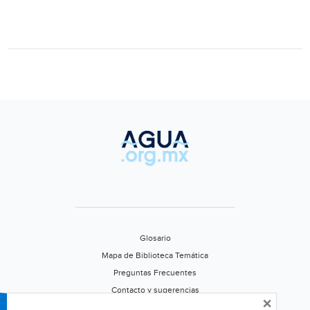
de
plásti
que
conta
mare
y
océa
(Ecopo
Glosario
Mapa de Biblioteca Temática
Preguntas Frecuentes
Contacto y sugerencias
×
Aviso de privacidad