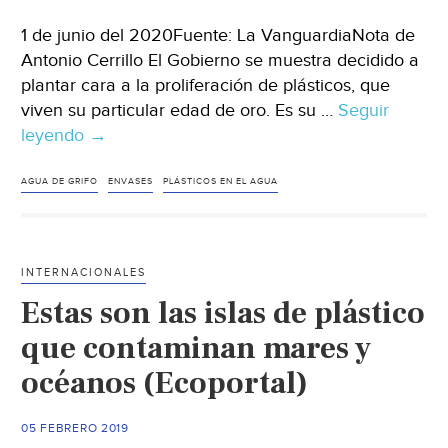
1 de junio del 2020Fuente: La VanguardiaNota de
Antonio Cerrillo El Gobierno se muestra decidido a
plantar cara a la proliferación de plásticos, que
viven su particular edad de oro. Es su …
Seguir
leyendo
España:
→
Bares
y
AGUA DE GRIFO
ENVASES
PLÁSTICOS EN EL AGUA
restaurantes
deberán
ofrecer
INTERNACIONALES
agua
Estas son las islas de plástico
de
grifo
que contaminan mares y
para
océanos (Ecoportal)
reducir
envases
05 FEBRERO 2019
de