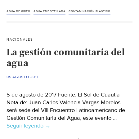
¿Tiene
algún
AGUA DE GRIFO
AGUA EMBOTELLADA
CONTAMINACIÓN PLÁSTICO
sentido
beber
agua
NACIONALES
embotellada?
La gestión comunitaria del
(El
País)
agua
05 AGOSTO 2017
5 de agosto de 2017 Fuente: El Sol de Cuautla
Nota de: Juan Carlos Valencia Vargas Morelos
será sede del Vlll Encuentro Latinoamericano de
Gestión Comunitaria del Agua, este evento …
Seguir leyendo
La
→
gestión