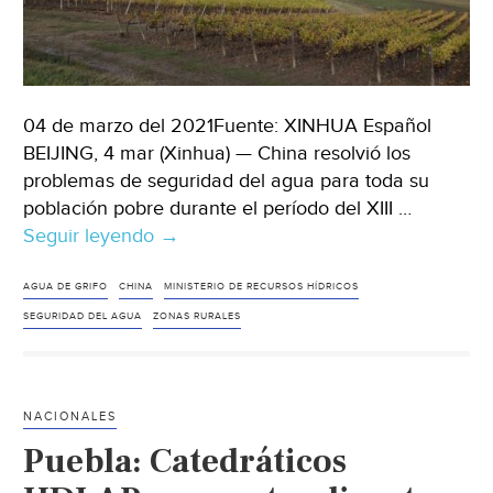
04 de marzo del 2021Fuente: XINHUA Español
BEIJING, 4 mar (Xinhua) — China resolvió los
problemas de seguridad del agua para toda su
población pobre durante el período del XIII …
Seguir leyendo
China:
→
Cobertura
de
AGUA DE GRIFO
CHINA
MINISTERIO DE RECURSOS HÍDRICOS
agua
SEGURIDAD DEL AGUA
ZONAS RURALES
potable
en
zonas
NACIONALES
rurales
Puebla: Catedráticos
de
China