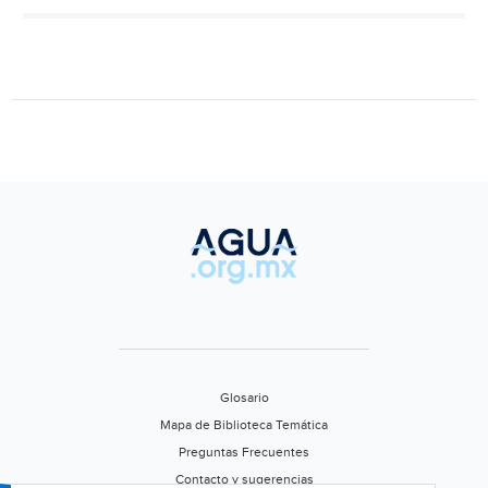
de
agua
de
grifo
de
Beijing
proviene
del
río
Yangtse
Glosario
Mapa de Biblioteca Temática
Preguntas Frecuentes
Contacto y sugerencias