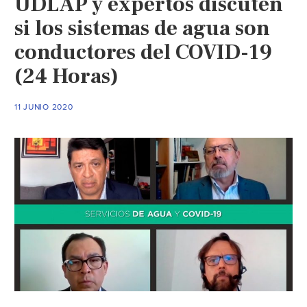
UDLAP y expertos discuten
alcanza
si los sistemas de agua son
el
conductores del COVID-19
83
por
(24 Horas)
ciento
(XINHUA
11 JUNIO 2020
Español)