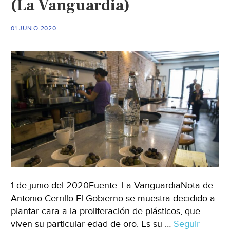
(La Vanguardia)
COVID-
19
01 JUNIO 2020
(24
Horas)
1 de junio del 2020Fuente: La VanguardiaNota de
Antonio Cerrillo El Gobierno se muestra decidido a
plantar cara a la proliferación de plásticos, que
viven su particular edad de oro. Es su …
Seguir