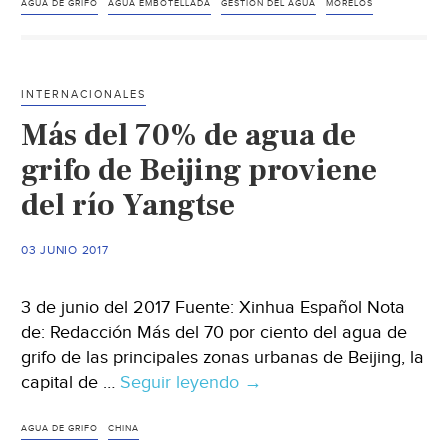
comunitaria
AGUA DE GRIFO
AGUA EMBOTELLADA
GESTIÓN DEL AGUA
MORELOS
del
agua
INTERNACIONALES
Más del 70% de agua de
grifo de Beijing proviene
del río Yangtse
03 JUNIO 2017
3 de junio del 2017 Fuente: Xinhua Español Nota
de: Redacción Más del 70 por ciento del agua de
grifo de las principales zonas urbanas de Beijing, la
capital de …
Seguir leyendo
Más
→
del
70%
AGUA DE GRIFO
CHINA