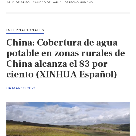
puede
AGUA DE GRIFO
CALIDAD DEL AGUA
DERECHO HUMANO
empeorar
la
calidad
INTERNACIONALES
del
China: Cobertura de agua
agua
del
potable en zonas rurales de
grifo?
China alcanza el 83 por
(Aguas
ciento (XINHUA Español)
Residuales)
04 MARZO 2021