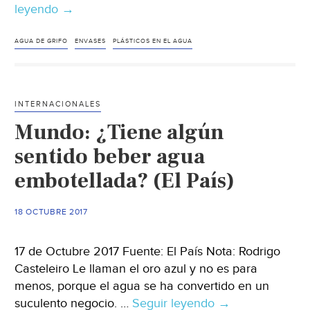
leyendo
España:
→
Bares
y
AGUA DE GRIFO
ENVASES
PLÁSTICOS EN EL AGUA
restaurantes
deberán
ofrecer
INTERNACIONALES
agua
Mundo: ¿Tiene algún
de
grifo
sentido beber agua
para
embotellada? (El País)
reducir
envases
18 OCTUBRE 2017
de
plástico
17 de Octubre 2017 Fuente: El País Nota: Rodrigo
(La
Casteleiro Le llaman el oro azul y no es para
Vanguardia)
menos, porque el agua se ha convertido en un
suculento negocio. …
Seguir leyendo
Mundo:
→