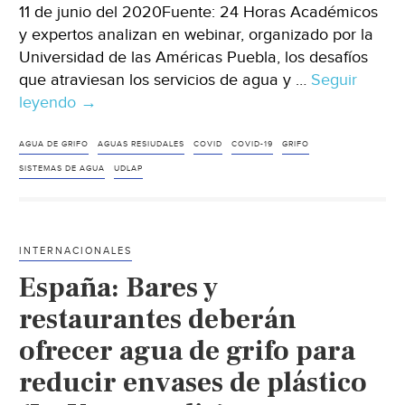
11 de junio del 2020Fuente: 24 Horas Académicos
y expertos analizan en webinar, organizado por la
Universidad de las Américas Puebla, los desafíos
que atraviesan los servicios de agua y …
Seguir
leyendo
Puebla:
→
Catedráticos
UDLAP
AGUA DE GRIFO
AGUAS RESIUDALES
COVID
COVID-19
GRIFO
y
SISTEMAS DE AGUA
UDLAP
expertos
discuten
si
INTERNACIONALES
los
España: Bares y
sistemas
de
restaurantes deberán
agua
ofrecer agua de grifo para
son
reducir envases de plástico
conductores
del