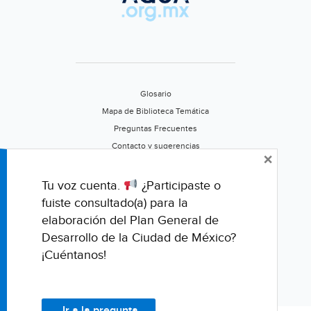
(The
San
Diego
Tribune)
Glosario
Mapa de Biblioteca Temática
Preguntas Frecuentes
Contacto y sugerencias
×
Aviso de privacidad
Califica este portal
Tu voz cuenta.
¿Participaste o
fuiste consultado(a) para la
elaboración del Plan General de
Desarrollo de la Ciudad de México?
¡Cuéntanos!
Ir a la pregunta