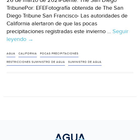
26 de marzo de 2021Fuente: The San Diego
TribunePor: EFEFotografía obtenida de The San
Diego Tribune San Francisco- Las autoridades de
California alertaron de que las pocas
precipitaciones registradas este invierno …
Seguir
leyendo
EU:
→
California
alerta
AGUA
CALIFORNIA
POCAS PRECIPITACIONES
de
RESTRICCIONES SUMINISTRO DE AGUA
SUMINISTRO DE AGUA
otro
año
de
restricciones
en
el
suministro
de
agua