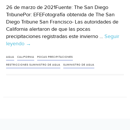
26 de marzo de 2021Fuente: The San Diego
TribunePor: EFEFotografía obtenida de The San
Diego Tribune San Francisco- Las autoridades de
California alertaron de que las pocas
precipitaciones registradas este invierno …
Seguir
leyendo
EU:
→
California
alerta
AGUA
CALIFORNIA
POCAS PRECIPITACIONES
de
RESTRICCIONES SUMINISTRO DE AGUA
SUMINISTRO DE AGUA
otro
año
de
restricciones
en
el
suministro
de