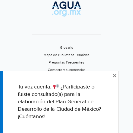
agua
(The
San
Diego
Tribune)
Glosario
Mapa de Biblioteca Temática
Preguntas Frecuentes
Contacto y sugerencias
×
Aviso de privacidad
Califica este portal
Tu voz cuenta.
¿Participaste o
fuiste consultado(a) para la
elaboración del Plan General de
Desarrollo de la Ciudad de México?
¡Cuéntanos!