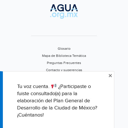
elecciones
del
2021
(Líder
Empresarial)
Glosario
Mapa de Biblioteca Temática
Preguntas Frecuentes
Contacto y sugerencias
×
Aviso de privacidad
Califica este portal
Tu voz cuenta.
¿Participaste o
fuiste consultado(a) para la
elaboración del Plan General de
Desarrollo de la Ciudad de México?
¡Cuéntanos!