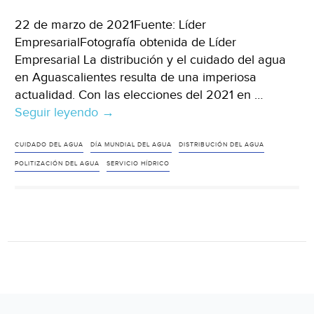
22 de marzo de 2021Fuente: Líder
EmpresarialFotografía obtenida de Líder
Empresarial La distribución y el cuidado del agua
en Aguascalientes resulta de una imperiosa
actualidad. Con las elecciones del 2021 en …
Seguir leyendo
Ags:
→
El
Día
CUIDADO DEL AGUA
DÍA MUNDIAL DEL AGUA
DISTRIBUCIÓN DEL AGUA
Mundial
POLITIZACIÓN DEL AGUA
SERVICIO HÍDRICO
del
Agua
y
una
discusión
prioritaria
en
las