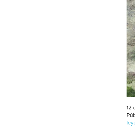
12 
Púb
le