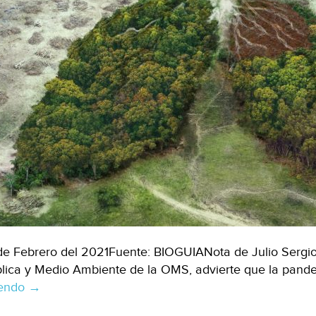
de Febrero del 2021Fuente: BIOGUIANota de Julio Sergio
lica y Medio Ambiente de la OMS, advierte que la pand
yendo
Afirman
→
que