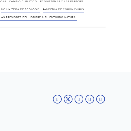
ICAS
CAMBIO CLIMÁTICO
ECOSISTEMAS Y LAS ESPECIES
NO UN TEMA DE ECOLOGÍA
PANDEMIA DE CORONAVIRUS
 LAS PRESIONES DEL HOMBRE A SU ENTORNO NATURAL