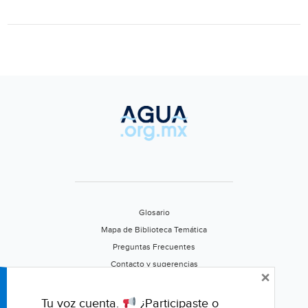
deforestación
(BIOGUIA)
Glosario
Mapa de Biblioteca Temática
Preguntas Frecuentes
Contacto y sugerencias
×
Aviso de privacidad
Califica este portal
Tu voz cuenta.
¿Participaste o