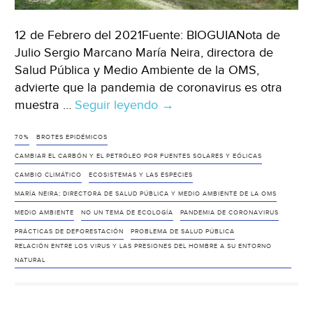
12 de Febrero del 2021Fuente: BIOGUIANota de
Julio Sergio Marcano María Neira, directora de
Salud Pública y Medio Ambiente de la OMS,
advierte que la pandemia de coronavirus es otra
muestra …
Seguir leyendo
Afirman
→
que
el
70%
BROTES EPIDÉMICOS
70%
CAMBIAR EL CARBÓN Y EL PETRÓLEO POR FUENTES SOLARES Y EÓLICAS
de
CAMBIO CLIMÁTICO
ECOSISTEMAS Y LAS ESPECIES
los
MARÍA NEIRA; DIRECTORA DE SALUD PÚBLICA Y MEDIO AMBIENTE DE LA OMS
últimos
MEDIO AMBIENTE
NO UN TEMA DE ECOLOGÍA
PANDEMIA DE CORONAVIRUS
brotes
PRÁCTICAS DE DEFORESTACIÓN
PROBLEMA DE SALUD PÚBLICA
epidémicos
RELACIÓN ENTRE LOS VIRUS Y LAS PRESIONES DEL HOMBRE A SU ENTORNO
surgieron
NATURAL
con
la