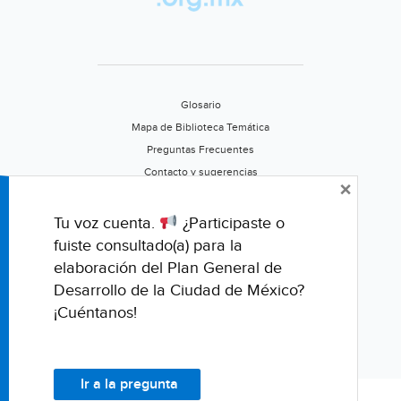
en
Imagen)
Glosario
Mapa de Biblioteca Temática
Preguntas Frecuentes
Contacto y sugerencias
×
Aviso de privacidad
Califica este portal
Tu voz cuenta.
¿Participaste o
fuiste consultado(a) para la
elaboración del Plan General de
Desarrollo de la Ciudad de México?
¡Cuéntanos!
Ir a la pregunta