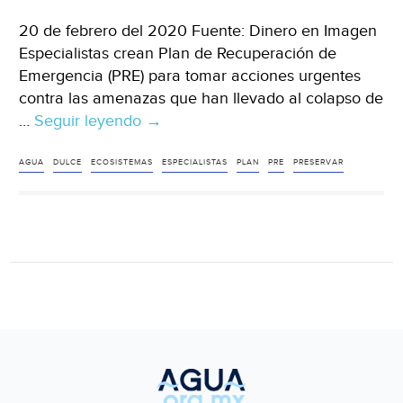
20 de febrero del 2020 Fuente: Dinero en Imagen
Especialistas crean Plan de Recuperación de
Emergencia (PRE) para tomar acciones urgentes
contra las amenazas que han llevado al colapso de
…
Seguir leyendo
Mexico:
→
Este
es
AGUA
DULCE
ECOSISTEMAS
ESPECIALISTAS
PLAN
PRE
PRESERVAR
el
plan
para
preservar
los
ecosistemas
de
agua
dulce
(Dinero