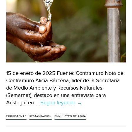
15 de enero de 2025 Fuente: Contramuro Nota de:
Contramuro Alicia Bárcena, líder de la Secretaría
de Medio Ambiente y Recursos Naturales
(Semarnat), destacó en una entrevista para
Aristegui en …
Seguir leyendo
México
→
–
México
ECOSISTEMAS
RESTAURACIÓN
SUMINISTRO DE AGUA
se