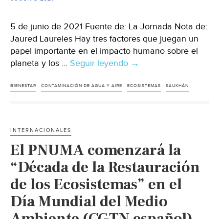
5 de junio de 2021 Fuente de: La Jornada Nota de:
Jaured Laureles Hay tres factores que juegan un
papel importante en el impacto humano sobre el
planeta y los …
Seguir leyendo
Mundo
→
–
La
BIENESTAR
CONTAMINACIÓN DE AGUA Y AIRE
ECOSISTEMAS
SAUKHÁN
demanda
de
bienes
INTERNACIONALES
causa
El PNUMA comenzará la
la
mayor
“Década de la Restauración
pérdida
de los Ecosistemas” en el
de
Día Mundial del Medio
ecosistemas:
Sarukhán
Ambiente (CGTN español)