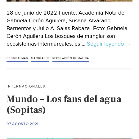
28 de junio de 2022 Fuente: Academia Nota de
Gabriela Cerón Aguilera, Susana Alvarado
Barrientos y Julio A. Salas Rabaza Foto: Gabriela
Cerón Aguilera Los bosques de manglar son
ecosistemas intermareales, es …
Seguir leyendo
Méxi
→
Mangl
diose
ECOSISTEMAS
MANGLARES
REGULACIÓN CLIMÁTICA
del
agua
(Aca
INTERNACIONALES
Mundo – Los fans del agua
(Sopitas)
07 AGOSTO 2021