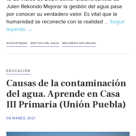
Julen Rekondo Mejorar la gestión del agua pasa
por conocer su verdadero valor. Es vital que la
humanidad se reconecte con la realidad …
Seguir
leyendo
Agua
→
y
cambio
ECOSISTEMAS
GESTIÓN DEL AGUA
RECURSOS NATURALES
climático
(El
Diario)
EDUCACIÓN
Causas de la contaminación
del agua. Aprende en Casa
III Primaria (Unión Puebla)
08 MARZO 2021