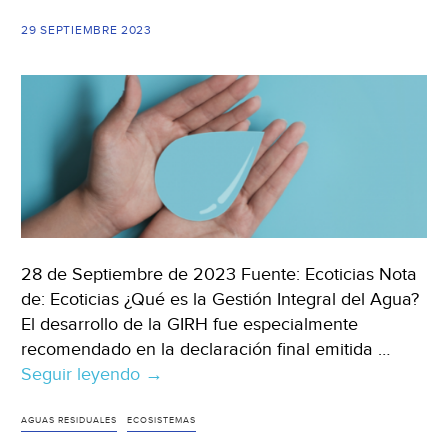
bienestar
29 SEPTIEMBRE 2023
humano
(iAgua)
28 de Septiembre de 2023 Fuente: Ecoticias Nota
de: Ecoticias ¿Qué es la Gestión Integral del Agua?
El desarrollo de la GIRH fue especialmente
recomendado en la declaración final emitida …
Seguir leyendo
Internacional-
→
Qué
es
AGUAS RESIDUALES
ECOSISTEMAS