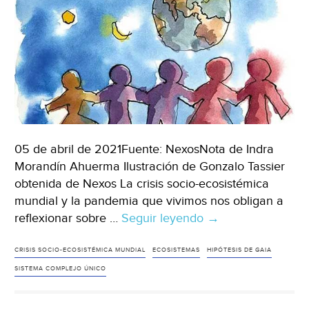
Universal)
05 de abril de 2021Fuente: NexosNota de Indra
Morandín Ahuerma Ilustración de Gonzalo Tassier
obtenida de Nexos La crisis socio-ecosistémica
mundial y la pandemia que vivimos nos obligan a
reflexionar sobre …
Seguir leyendo
Mundo:
→
La
Tierra
CRISIS SOCIO-ECOSISTÉMICA MUNDIAL
ECOSISTEMAS
HIPÓTESIS DE GAIA
viva,
SISTEMA COMPLEJO ÚNICO
hipótesis
Gaia