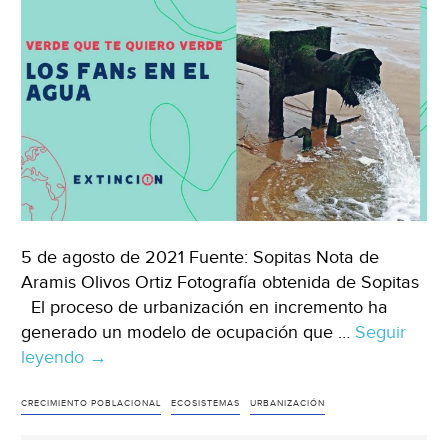
5 de agosto de 2021 Fuente: Sopitas Nota de
Aramis Olivos Ortiz Fotografía obtenida de Sopitas
El proceso de urbanización en incremento ha
generado un modelo de ocupación que …
Seguir
leyendo
Mundo
→
–
Los
CRECIMIENTO POBLACIONAL
ECOSISTEMAS
URBANIZACIÓN
fans