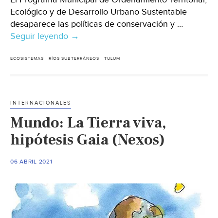
Ecológico y de Desarrollo Urbano Sustentable
desaparece las políticas de conservación y …
Seguir leyendo
Alertan
→
por
riesgo
ECOSISTEMAS
RÍOS SUBTERRÁNEOS
TULUM
en
ecosistemas
y
INTERNACIONALES
vestigios
Mundo: La Tierra viva,
arqueológicos
en
hipótesis Gaia (Nexos)
Tulum
ante
06 ABRIL 2021
nuevo
ordenamiento
urbano
(El