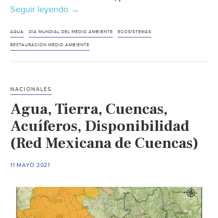
Seguir leyendo
El
→
PNUMA
comenzará
AGUA
DÍA MUNDIAL DEL MEDIO AMBIENTE
ECOSISTEMAS
la
RESTAURACIÓN MEDIO AMBIENTE
“Década
de
la
NACIONALES
Restauración
Agua, Tierra, Cuencas,
de
los
Acuíferos, Disponibilidad
Ecosistemas”
(Red Mexicana de Cuencas)
en
el
11 MAYO 2021
Día
Mundial
del
Medio
Ambiente