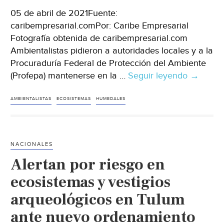
05 de abril de 2021Fuente:
caribempresarial.comPor: Caribe Empresarial
Fotografía obtenida de caribempresarial.com
Ambientalistas pidieron a autoridades locales y a la
Procuraduría Federal de Protección del Ambiente
(Profepa) mantenerse en la …
Seguir leyendo
Ambienta
→
piden
evitar
AMBIENTALISTAS
ECOSISTEMAS
HUMEDALES
deterior
de
ecosist
NACIONALES
(Caribe
Alertan por riesgo en
Empresar
ecosistemas y vestigios
arqueológicos en Tulum
ante nuevo ordenamiento