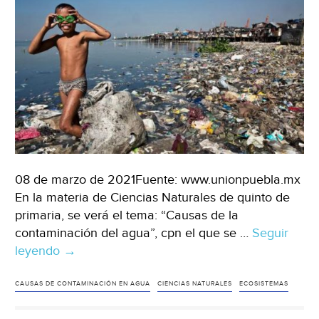
08 de marzo de 2021Fuente: www.unionpuebla.mx
En la materia de Ciencias Naturales de quinto de
primaria, se verá el tema: “Causas de la
contaminación del agua”, cpn el que se …
Seguir
leyendo
Causas
→
de
la
CAUSAS DE CONTAMINACIÓN EN AGUA
CIENCIAS NATURALES
ECOSISTEMAS
contaminación