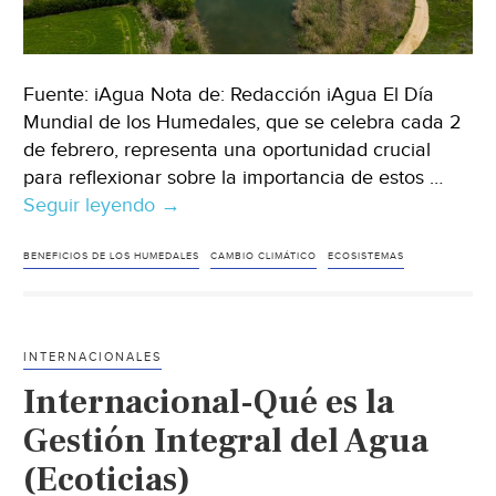
Fuente: iAgua Nota de: Redacción iAgua El Día
Mundial de los Humedales, que se celebra cada 2
de febrero, representa una oportunidad crucial
para reflexionar sobre la importancia de estos …
Seguir leyendo
Internacional
→
–
Día
BENEFICIOS DE LOS HUMEDALES
CAMBIO CLIMÁTICO
ECOSISTEMAS
Mundial
de
los
INTERNACIONALES
Humedales
Internacional-Qué es la
2024:
bienestar
Gestión Integral del Agua
del
(Ecoticias)
agua,