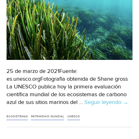
25 de marzo de 2021Fuente:
es.unesco.orgFotografía obtenida de Shane gross
La UNESCO publica hoy la primera evaluación
científica mundial de los ecosistemas de carbono
azul de sus sitios marinos del …
Seguir leyendo
Un
→
nuevo
estudi
ECOSISTEMAS
PATRIMONIO MUNDIAL
UNESCO
demue
el