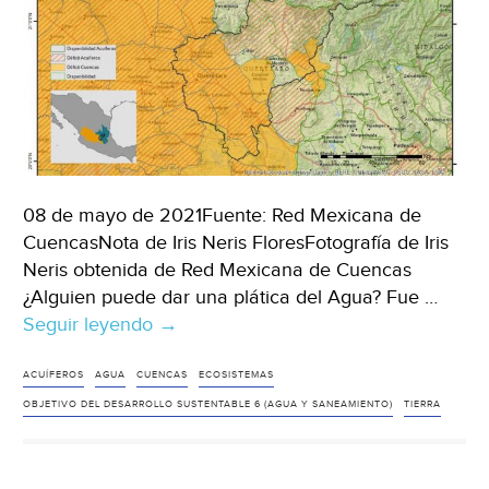
(CGTN
español)
08 de mayo de 2021Fuente: Red Mexicana de
CuencasNota de Iris Neris FloresFotografía de Iris
Neris obtenida de Red Mexicana de Cuencas
¿Alguien puede dar una plática del Agua? Fue …
Seguir leyendo
Agua,
→
Tierra,
Cuencas,
ACUÍFEROS
AGUA
CUENCAS
ECOSISTEMAS
Acuíferos,
OBJETIVO DEL DESARROLLO SUSTENTABLE 6 (AGUA Y SANEAMIENTO)
TIERRA
Disponibilidad
(Red
Mexicana