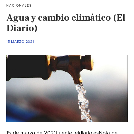
papel
NACIONALES
crucia
Agua y cambio climático (El
de
los
Diario)
sitios
marin
15 MARZO 2021
del
Patrim
Mundi
en
la
lucha
contra
el
cambi
climát
(UNES
15 de marzo de 2021Fuente: eldiario.esNota de