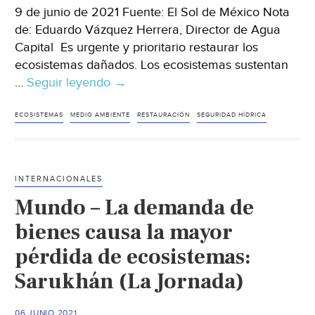
9 de junio de 2021 Fuente: El Sol de México Nota
de: Eduardo Vázquez Herrera, Director de Agua
Capital Es urgente y prioritario restaurar los
ecosistemas dañados. Los ecosistemas sustentan
…
Seguir leyendo
México-
→
Restaurar
ecosistemas
ECOSISTEMAS
MEDIO AMBIENTE
RESTAURACIÓN
SEGURIDAD HÍDRICA
para
la
seguridad
INTERNACIONALES
hídrica
Mundo – La demanda de
(El
Sol
bienes causa la mayor
de
pérdida de ecosistemas:
México)
Sarukhán (La Jornada)
06 JUNIO 2021