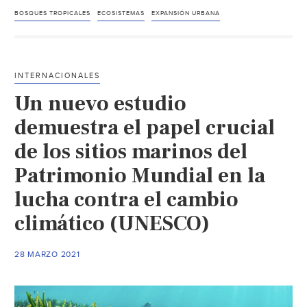
vida
BOSQUES TROPICALES
ECOSISTEMAS
EXPANSIÓN URBANA
(Med
Ambi
Nexo
INTERNACIONALES
Un nuevo estudio
demuestra el papel crucial
de los sitios marinos del
Patrimonio Mundial en la
lucha contra el cambio
climático (UNESCO)
28 MARZO 2021