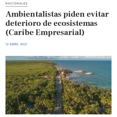
NACIONALES
de
Ambientalistas piden evitar
Cuencas)
deterioro de ecosistemas
(Caribe Empresarial)
12 ABRIL 2021