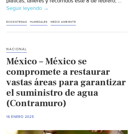
pláticas, talleres y recorridos este 8 de febrero, …
Seguir leyendo
Festival
→
de
los
ECOSISTEMAS
HUMEDALES
MEDIO AMBIENTE
humedales
2026
(Secretaría
NACIONAL
del
México – México se
Medio
Ambiente)
compromete a restaurar
vastas áreas para garantizar
el suministro de agua
(Contramuro)
16 ENERO 2025