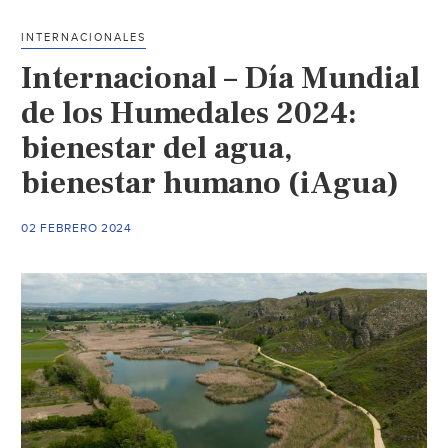
compromete
a
INTERNACIONALES
restaurar
Internacional – Día Mundial
vastas
áreas
de los Humedales 2024:
para
bienestar del agua,
garantizar
bienestar humano (iAgua)
el
suministro
de
02 FEBRERO 2024
agua
(Contramuro)