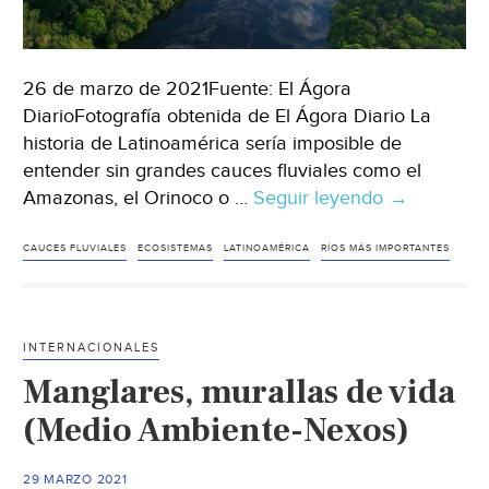
26 de marzo de 2021Fuente: El Ágora
DiarioFotografía obtenida de El Ágora Diario La
historia de Latinoamérica sería imposible de
entender sin grandes cauces fluviales como el
Amazonas, el Orinoco o …
Seguir leyendo
LATAM:
→
Los
7
CAUCES FLUVIALES
ECOSISTEMAS
LATINOAMÉRICA
RÍOS MÁS IMPORTANTES
ríos
más
importante
INTERNACIONALES
de
Manglares, murallas de vida
Latinoamér
(El
(Medio Ambiente-Nexos)
Ágora
Diario)
29 MARZO 2021