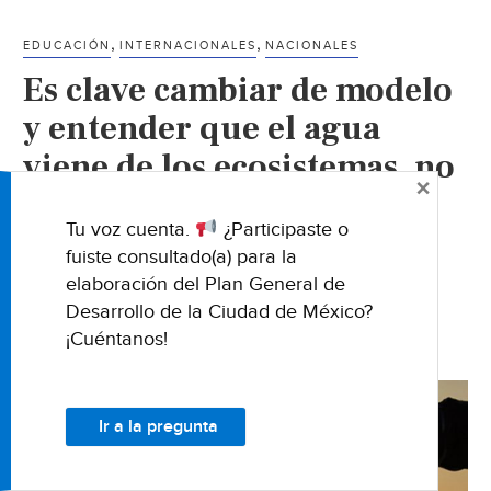
del
agua.
,
,
EDUCACIÓN
INTERNACIONALES
NACIONALES
Aprende
Es clave cambiar de modelo
en
Casa
y entender que el agua
III
viene de los ecosistemas, no
Primaria
×
de la llave: Campero |
(Unión
Puebla)
Tu voz cuenta.
¿Participaste o
Entérate (Aristegui
fuiste consultado(a) para la
Noticias)
elaboración del Plan General de
Desarrollo de la Ciudad de México?
27 FEBRERO 2021
¡Cuéntanos!
Ir a la pregunta