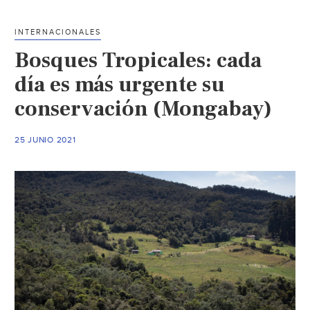
del
agua
INTERNACIONALES
(Sopitas)
Bosques Tropicales: cada
día es más urgente su
conservación (Mongabay)
25 JUNIO 2021