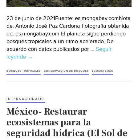
23 de junio de 2021Fuente: es.mongabay.comNota
de: Antonio José Paz Cardona Fotografía obtenida
de: es.mongabay.com El planeta sigue perdiendo
bosques tropicales a un ritmo acelerado. De
acuerdo con datos publicados por …
Seguir
leyendo
Bosques
→
Tropicales:
cada
BOSQUES TROPICALES
CONSERVACIÓN DE BOSQUES
ECOSISTEMAS
día
es
más
INTERNACIONALES
urgente
México- Restaurar
su
conservación
ecosistemas para la
(Mongabay)
seguridad hídrica (El Sol de