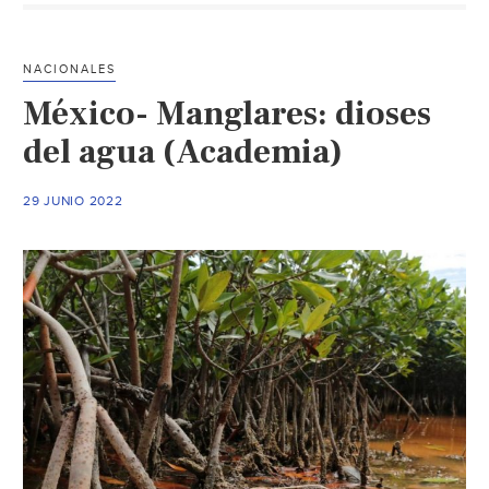
la
Gestión
Integral
NACIONALES
del
México- Manglares: dioses
Agua
(Ecoticias)
del agua (Academia)
29 JUNIO 2022