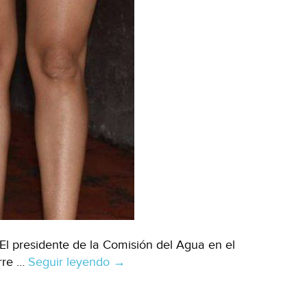
 El presidente de la Comisión del Agua en el
rre …
Seguir leyendo
Torreón:
→
Proponen
castigo