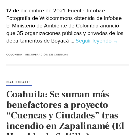
12 de diciembre de 2021 Fuente: Infobae
Fotografía de Wikicommons obtenida de Infobae
El Ministerio de Ambiente de Colombia anunció
que 35 organizaciones públicas y privadas de los
departamentos de Boyacá …
Seguir leyendo
Colombia
→
Colombi
cuenta
COLOMBIA
RECUPERACIÓN DE CUENCAS
con
nueve
platafor
NACIONALES
colaborat
Coahuila: Se suman más
para
restaurar
benefactores a proyecto
y
“Cuencas y Ciudades” tras
recupera
incendio en Zapalinamé (El
las
cuencas