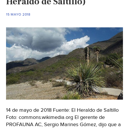
Heraldo de Saltillo)
de
ríos
15 MAYO 2018
(Infobae)
14 de mayo de 2018 Fuente: El Heraldo de Saltillo
Foto: commons.wikimedia.org El gerente de
PROFAUNA AC, Sergio Marines Gómez, dijo que a