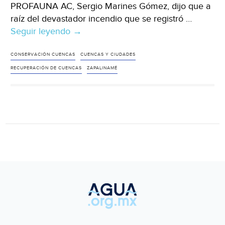
PROFAUNA AC, Sergio Marines Gómez, dijo que a
raíz del devastador incendio que se registró …
Seguir leyendo
Coahuila:
→
Se
suman
CONSERVACIÓN CUENCAS
CUENCAS Y CIUDADES
más
RECUPERACIÓN DE CUENCAS
ZAPALINAMÉ
benefactores
a
proyecto
“Cuencas
y
Ciudades”
tras
incendio
en
Zapalinamé
(El
Heraldo