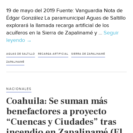
19 de mayo del 2019 Fuente: Vanguardia Nota de
Édgar González La paramunicipal Aguas de Saltillo
explorará la llamada recarga artificial de los
acuíferos en la Sierra de Zapalinamé y …
Seguir
leyendo
Coahuila:
→
Recurrirá
Aguas
AGUAS DE SALTILLO
RECARGA ARTIFICIAL
SIERRA DE ZAPALINAMÉ
de
ZAPALINAMÉ
Saltillo
a
recarga
NACIONALES
artificial
Coahuila: Se suman más
del
acuífero;
benefactores a proyecto
ya
“Cuencas y Ciudades” tras
prepara
incendio en Zapalinamé (El
convocatoria