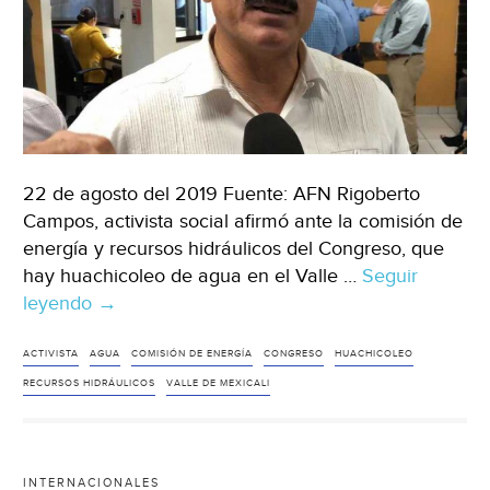
22 de agosto del 2019 Fuente: AFN Rigoberto
Campos, activista social afirmó ante la comisión de
energía y recursos hidráulicos del Congreso, que
hay huachicoleo de agua en el Valle …
Seguir
leyendo
Mexicali:
→
Hay
huachicoleo
ACTIVISTA
AGUA
COMISIÓN DE ENERGÍA
CONGRESO
HUACHICOLEO
de
RECURSOS HIDRÁULICOS
VALLE DE MEXICALI
agua
en
el
INTERNACIONALES