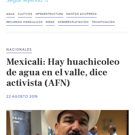
Seguir leyendo
México:
→
Secretaria
de
AGUA
CULTIVOS
INFRAESTRUCTURA
MANTOS ACUÍFEROS
Gobernación
RECURSOS HIDRÁULICOS
RIEGO
SOBREEXPLOTACIÓN
TECNIFICACIÓN
entrega
primer
informe
NACIONALES
de
Mexicali: Hay huachicoleo
AMLO
al
de agua en el valle, dice
Congreso
activista (AFN)
(Bajo
palabra)
22 AGOSTO 2019