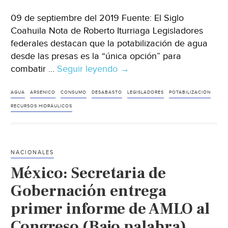
09 de septiembre del 2019 Fuente: El Siglo
Coahuila Nota de Roberto Iturriaga Legisladores
federales destacan que la potabilización de agua
desde las presas es la “única opción” para
combatir …
Seguir leyendo
Coahuila:
→
Ven
potabilizadora
AGUA
ARSENICO
CONSUMO
DESABASTO
LEGISLADORES
POTABILIZACIÓN
como
RECURSOS HIDRÁULICOS
‘mejor
opción’
contra
NACIONALES
desabasto
México: Secretaria de
y
arsénico
Gobernación entrega
en
primer informe de AMLO al
el
Congreso (Bajo palabra)
agua