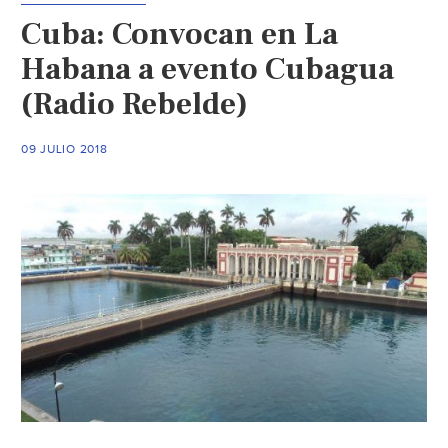
valle,
Cuba: Convocan en La
dice
activista
Habana a evento Cubagua
(AFN)
(Radio Rebelde)
09 JULIO 2018