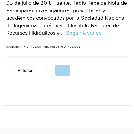
05 de julio de 2018 Fuente: Radio Rebelde Nota de
Participarán investigadores, proyectistas y
académicos convocados por la Sociedad Nacional
de Ingeniería Hidráulica, el Instituto Nacional de
Recursos Hidráulicos y …
Seguir leyendo
Cuba:
→
Convocan
en
INGENIERÍA HIDRÁULICA
RECURSOS HIDRÁULICOS
La
Habana
← Anterior
1
2
a
evento
Cubagua
(Radio
Rebelde)