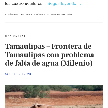
los cuatro acuíferos …
Seguir leyendo
Hidalgo
→
–
Recarga
ACUÍFEROS
RECARGA ACUÍFERO
SOBREEXPLOTACIÓN
de
acuíferos
en
NACIONALES
Hidalgo
Tamaulipas – Frontera de
sería
por
Tamaulipas con problema
lluvia
de falta de agua (Milenio)
o
agua
14 FEBRERO 2023
tratada
(El
sol
de
Hidalgo)