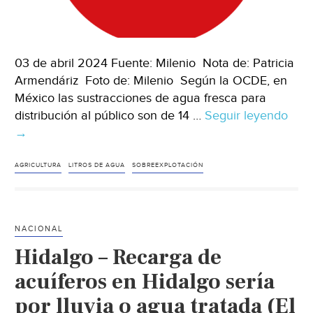
03 de abril 2024 Fuente: Milenio Nota de: Patricia
Armendáriz Foto de: Milenio Según la OCDE, en
México las sustracciones de agua fresca para
distribución al público son de 14 …
Seguir leyendo
CD
→
–
Reto
par
AGRICULTURA
LITROS DE AGUA
SOBREEXPLOTACIÓN
solu
la
esc
NACIONAL
del
Hidalgo – Recarga de
agu
(Mil
acuíferos en Hidalgo sería
por lluvia o agua tratada (El