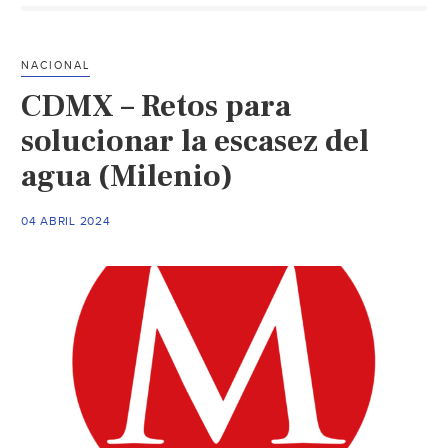
cuatro
ranchos
ecológicos
NACIONAL
en
CDMX – Retos para
Coahuila
por
solucionar la escasez del
sobreexplotación
agua (Milenio)
y
contaminación
04 ABRIL 2024
del
agua
(889
Noticias)