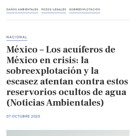
Agu
agr
DAÑOS AMBIENTALES
POZOS ILEGALES
SOBREEXPLOTACIÓN
y
ali
des
NACIONAL
leg
México – Los acuíferos de
(La
Jor
México en crisis: la
sobreexplotación y la
escasez atentan contra estos
reservorios ocultos de agua
(Noticias Ambientales)
07 OCTUBRE 2025