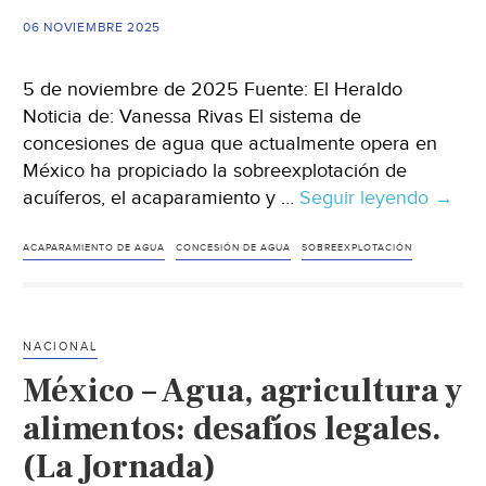
(El
06 NOVIEMBRE 2025
Informador)
5 de noviembre de 2025 Fuente: El Heraldo
Noticia de: Vanessa Rivas El sistema de
concesiones de agua que actualmente opera en
México ha propiciado la sobreexplotación de
acuíferos, el acaparamiento y …
Seguir leyendo
Chihu
→
–
Conce
ACAPARAMIENTO DE AGUA
CONCESIÓN DE AGUA
SOBREEXPLOTACIÓN
propi
la
sobre
NACIONAL
y
México – Agua, agricultura y
acapa
del
alimentos: desafíos legales.
agua:
(La Jornada)
Cona