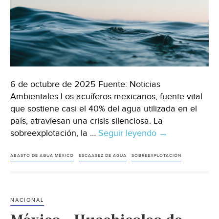
6 de octubre de 2025 Fuente: Noticias
Ambientales Los acuíferos mexicanos, fuente vital
que sostiene casi el 40% del agua utilizada en el
país, atraviesan una crisis silenciosa. La
sobreexplotación, la …
Seguir leyendo
México
→
–
Los
ABASTO DE AGUA MÉXICO
ESCAASEZ DE AGUA
SOBREEXPLOTACIÓN
acuíferos
de
México
NACIONAL
en
crisis: