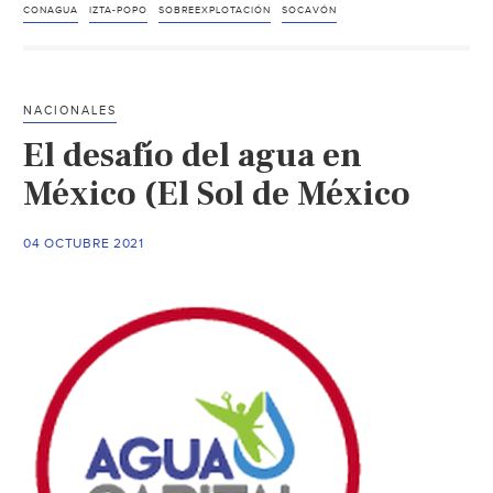
utiliza
CONAGUA
IZTA-POPO
SOBREEXPLOTACIÓN
SOCAVÓN
“doble
discurso”
para
NACIONALES
deslindar
El desafío del agua en
a
la
México (El Sol de México
industria
del
04 OCTUBRE 2021
origen
del
socavón:
Pueblos
Unidos
(La
Jornada
del
Oriente)