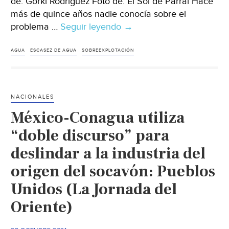
de: Gorki Rodríguez Foto de: El Sol de Parral Hace
más de quince años nadie conocía sobre el
problema …
Seguir leyendo
Chihuahua
→
–
Conagua
AGUA
ESCASEZ DE AGUA
SOBREEXPLOTACIÓN
sin
implementar
acciones
NACIONALES
para
México-Conagua utiliza
frenar
sobreexplotación
“doble discurso” para
del
deslindar a la industria del
agua
origen del socavón: Pueblos
(El
Sol
Unidos (La Jornada del
de
Oriente)
Parral)