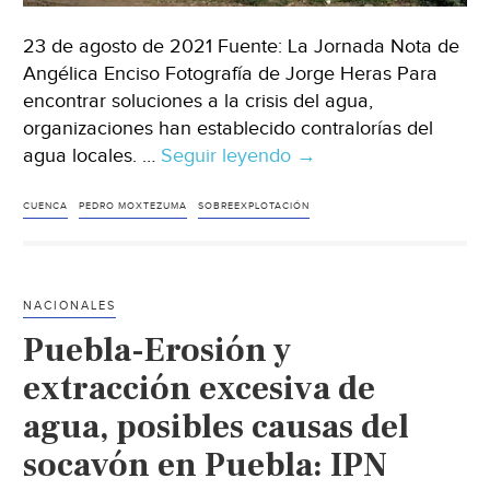
23 de agosto de 2021 Fuente: La Jornada Nota de
Angélica Enciso Fotografía de Jorge Heras Para
encontrar soluciones a la crisis del agua,
organizaciones han establecido contralorías del
agua locales. …
Seguir leyendo
México-
→
Organizaciones
establecen
CUENCA
PEDRO MOXTEZUMA
SOBREEXPLOTACIÓN
contralorías
locales
para
NACIONALES
solucionar
Puebla-Erosión y
crisis
de
extracción excesiva de
agua
agua, posibles causas del
(La
socavón en Puebla: IPN
Jornada)