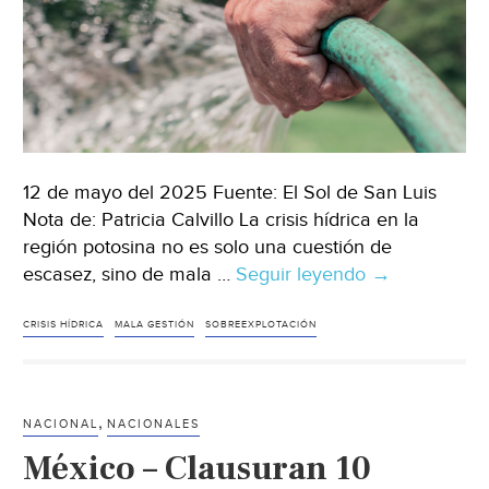
12 de mayo del 2025 Fuente: El Sol de San Luis
Nota de: Patricia Calvillo La crisis hídrica en la
región potosina no es solo una cuestión de
escasez, sino de mala …
Seguir leyendo
San
→
Luis
Potosí
CRISIS HÍDRICA
MALA GESTIÓN
SOBREEXPLOTACIÓN
–
Falta
recolectar
,
NACIONAL
NACIONALES
y
México – Clausuran 10
tratar,