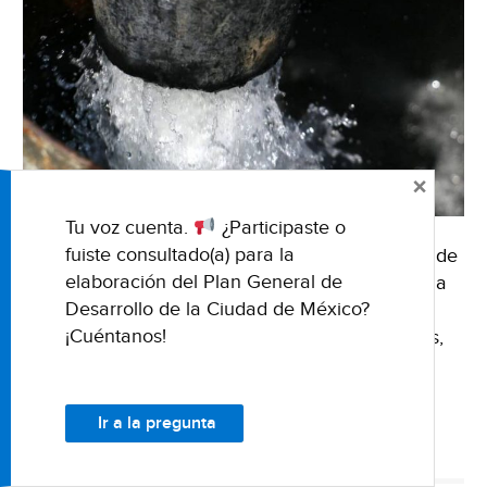
×
Tu voz cuenta.
¿Participaste o
fuiste consultado(a) para la
28 de marzo de 2021Fuente: El OccidentalNota de
elaboración del Plan General de
Víctor ChávezFotografía de Cuartoscuro obtenida
Desarrollo de la Ciudad de México?
de El Occidental Las aguas subterráneas de la
¡Cuéntanos!
Zona Metropolitana de Guadalajara son escasas,
sus pozos y mantos …
Seguir leyendo
Agua
→
subterránea
de
CONAGUA
GUADALAJARA
INFORME
POZOS
PROBLEMA DEL AGUA
Ir a la pregunta
la
SOBREEXPLOTACIÓN
Zona