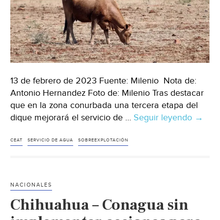
13 de febrero de 2023 Fuente: Milenio Nota de:
Antonio Hernandez Foto de: Milenio Tras destacar
que en la zona conurbada una tercera etapa del
dique mejorará el servicio de …
Seguir leyendo
Tamau
→
–
Fronte
CEAT
SERVICIO DE AGUA
SOBREEXPLOTACIÓN
de
Tamau
con
NACIONALES
probl
Chihuahua – Conagua sin
de
falta