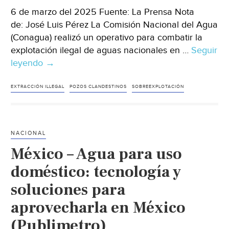
6 de marzo del 2025 Fuente: La Prensa Nota
de: José Luis Pérez La Comisión Nacional del Agua
(Conagua) realizó un operativo para combatir la
explotación ilegal de aguas nacionales en …
Seguir
leyendo
México
→
–
Clausuran
EXTRACCIÓN ILLEGAL
POZOS CLANDESTINOS
SOBREEXPLOTACIÓN
10
pozos
clandestinos
NACIONAL
en
México – Agua para uso
operativo
contra
doméstico: tecnología y
huachicoleo
soluciones para
del
aprovecharla en México
agua
(La
(Publimetro)