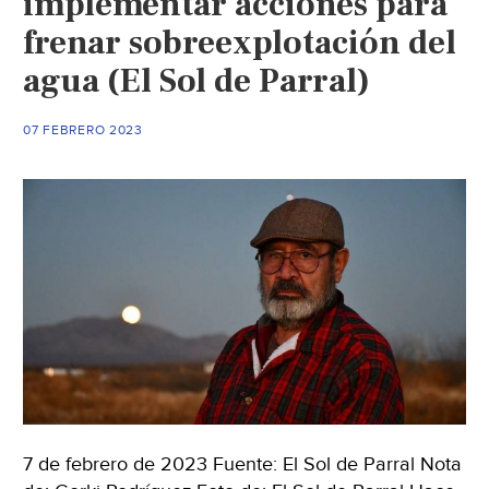
implementar acciones para
de
frenar sobreexplotación del
agua
agua (El Sol de Parral)
(Mileni
07 FEBRERO 2023
7 de febrero de 2023 Fuente: El Sol de Parral Nota