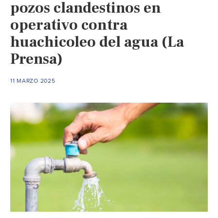
no
pozos clandestinos en
solo
operativo contra
extraer
huachicoleo del agua (La
agua:
Alejandro
Prensa)
Zermeño
(El
11 MARZO 2025
Sol
de
San
Luis)