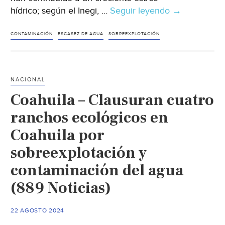
hídrico; según el Inegi, …
Seguir leyendo
México
→
–
Agua
CONTAMINACIÓN
ESCASEZ DE AGUA
SOBREEXPLOTACIÓN
para
uso
doméstico:
NACIONAL
tecnología
Coahuila – Clausuran cuatro
y
soluciones
ranchos ecológicos en
para
Coahuila por
aprovecharla
sobreexplotación y
en
México
contaminación del agua
(Publimetro)
(889 Noticias)
22 AGOSTO 2024