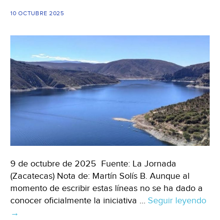
(El
10 OCTUBRE 2025
Heral
9 de octubre de 2025 Fuente: La Jornada
(Zacatecas) Nota de: Martín Solís B. Aunque al
momento de escribir estas líneas no se ha dado a
conocer oficialmente la iniciativa …
Seguir leyendo
Mé
→
–