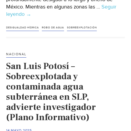
México. Mientras en algunas zonas las …
Seguir
leyendo
México
→
–
Huachicoleo
DESIGUALDAD HÍDRICA
ROBO DE AGUA
SOBREEXPLOTACIÓN
de
agua:
así
NACIONAL
es
San Luis Potosí –
cómo
los
Sobreexplotada y
grupos
contaminada agua
criminales
subterránea en SLP,
han
agravado
advierte investigador
la
(Plano Informativo)
crisis
hídrica
14 MAYO 2025