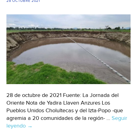
28 OCTUBRE 2021
28 de octubre de 2021 Fuente: La Jornada del
Oriente Nota de Yadira Llaven Anzures Los
Pueblos Unidos Cholultecas y del Izta-Popo -que
agremia a 20 comunidades de la región- …
Seguir
leyendo
México-
→
Conagua