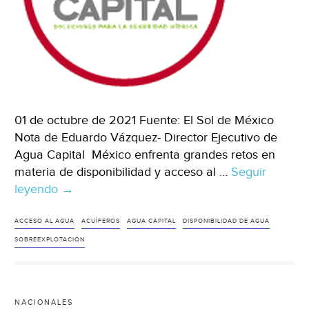
01 de octubre de 2021 Fuente: El Sol de México
Nota de Eduardo Vázquez- Director Ejecutivo de
Agua Capital México enfrenta grandes retos en
materia de disponibilidad y acceso al …
Seguir
leyendo
El
→
desafío
del
ACCESO AL AGUA
ACUÍFEROS
AGUA CAPITAL
DISPONIBILIDAD DE AGUA
agua
SOBREEXPLOTACIÓN
en
México
(El
NACIONALES