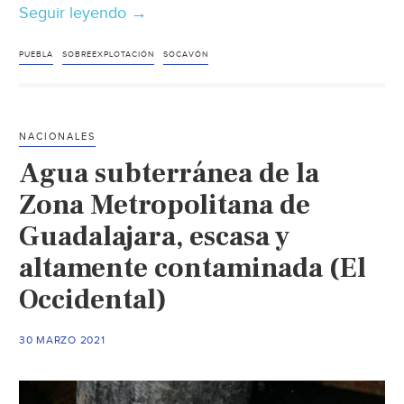
Seguir leyendo
Puebla-
→
Erosión
y
PUEBLA
SOBREEXPLOTACIÓN
SOCAVÓN
extracción
excesiva
de
NACIONALES
agua,
Agua subterránea de la
posibles
causas
Zona Metropolitana de
del
Guadalajara, escasa y
socavón
altamente contaminada (El
en
Puebla:
Occidental)
IPN
(Reporte
30 MARZO 2021
Indigo)