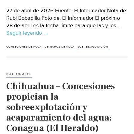
27 de abril de 2026 Fuente: El Informador Nota de:
Rubi Bobadilla Foto de: El Informador El próximo
28 de abril es la fecha límite para que las y los …
Seguir leyendo
México
→
–
Conagua:
CONSECIONES DE AGUA
DERECHOS DE AGUA
SOBREEXPLOTACIÓN
Especialistas
revelan
los
NACIONALES
principales
Chihuahua – Concesiones
retos
del
propician la
organismo
sobreexplotación y
en
acaparamiento del agua:
concesiones
de
Conagua (El Heraldo)
pozos