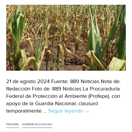
21 de agosto 2024 Fuente: 889 Noticias Nota de:
Redacción Foto de: 889 Noticias La Procuraduría
Federal de Protección al Ambiente (Profepa), con
apoyo de la Guardia Nacional, clausuró
temporalmente …
Seguir leyendo
Coahuila
→
–
Clausuran
PROFEPA
SOBREEXPLOTACIÓN