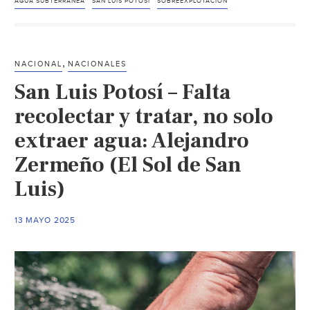
Potosí
AGUA SUBTERRÁNEA
SAN LUIS POTOSÍ
SOBREEXPLOTACIÓN
–
Sobreexplotada
y
,
NACIONAL
NACIONALES
contaminada
San Luis Potosí – Falta
agua
subterránea
recolectar y tratar, no solo
en
extraer agua: Alejandro
SLP,
Zermeño (El Sol de San
advierte
investigador
Luis)
(Plano
Informativo)
13 MAYO 2025