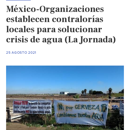
Sol
México-Organizaciones
de
México
establecen contralorías
locales para solucionar
crisis de agua (La Jornada)
25 AGOSTO 2021