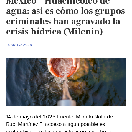
México – Huachicoleo de
la
agua: así es cómo los grupos
sobreexplotaci
criminales han agravado la
y
crisis hídrica (Milenio)
la
escasez
atentan
15 MAYO 2025
contra
estos
reservorios
ocultos
de
agua
(Noticias
Ambientales)
14 de mayo del 2025 Fuente: Milenio Nota de:
Rubi Martínez El acceso a agua potable es
profundamente desigual a lo largo y ancho de