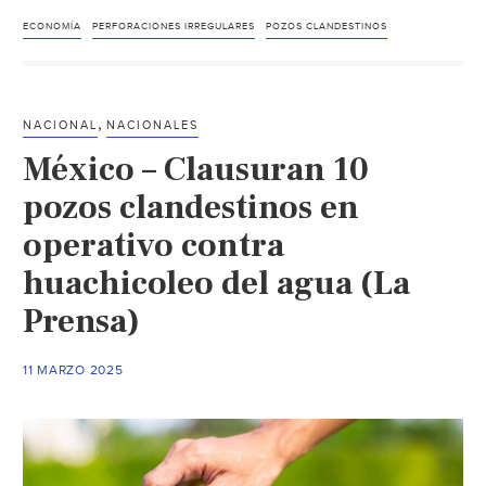
–
Veracruz
ECONOMÍA
PERFORACIONES IRREGULARES
POZOS CLANDESTINOS
entre
los
estados
,
NACIONAL
NACIONALES
con
México – Clausuran 10
más
pozos
pozos clandestinos en
clandestinos
operativo contra
de
huachicoleo del agua (La
agua.
(alcalorpolítico)
Prensa)
11 MARZO 2025