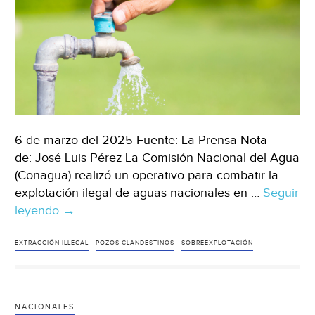
6 de marzo del 2025 Fuente: La Prensa Nota
de: José Luis Pérez La Comisión Nacional del Agua
(Conagua) realizó un operativo para combatir la
explotación ilegal de aguas nacionales en …
Seguir
leyendo
México
→
–
Clausuran
EXTRACCIÓN ILLEGAL
POZOS CLANDESTINOS
SOBREEXPLOTACIÓN
10
pozos
clandestinos
NACIONALES