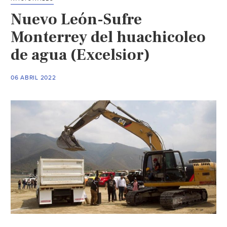
cland
Nuevo León-Sufre
(Plan
Infor
Monterrey del huachicoleo
de agua (Excelsior)
06 ABRIL 2022