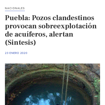
pozo
NACIONALES
de
Puebla: Pozos clandestinos
agua
que
provocan sobreexplotación
operaba
de acuíferos, alertan
clandestinamente
(Sintesis)
en
SLP
(El
23 ENERO 2020
Sol
de
San
Luis)