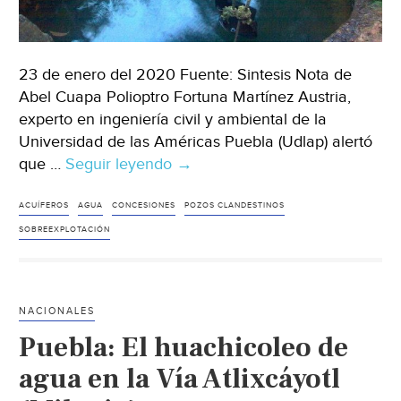
23 de enero del 2020 Fuente: Sintesis Nota de
Abel Cuapa Polioptro Fortuna Martínez Austria,
experto en ingeniería civil y ambiental de la
Universidad de las Américas Puebla (Udlap) alertó
que …
Seguir leyendo
Puebla:
→
Pozos
clandestinos
ACUÍFEROS
AGUA
CONCESIONES
POZOS CLANDESTINOS
provocan
SOBREEXPLOTACIÓN
sobreexplotación
de
acuíferos,
NACIONALES
alertan
Puebla: El huachicoleo de
(Sintesis)
agua en la Vía Atlixcáyotl