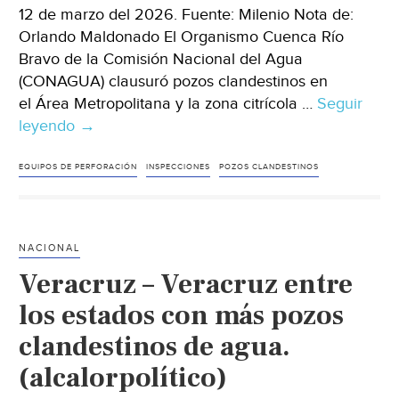
12 de marzo del 2026. Fuente: Milenio Nota de:
Orlando Maldonado El Organismo Cuenca Río
Bravo de la Comisión Nacional del Agua
(CONAGUA) clausuró pozos clandestinos en
el Área Metropolitana y la zona citrícola …
Seguir
leyendo
Nuevo
→
León-
Conagua
EQUIPOS DE PERFORACIÓN
INSPECCIONES
POZOS CLANDESTINOS
clausura
pozos
clandestinos
NACIONAL
en
Veracruz – Veracruz entre
Área
Metropolitana
los estados con más pozos
y
clandestinos de agua.
zona
(alcalorpolítico)
citrícola
de