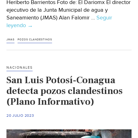
Heriberto Barrientos Foto de: El Dariomx El director
ejecutivo de la Junta Municipal de agua y
Saneamiento (JMAS) Alan Falomir …
Seguir
leyendo
Chihuahua-‘Desconocemos
→
presencia
de
JMAS
POZOS CLANDESTINOS
pozos
clandestinos’
(El
NACIONALES
Diariomx)
San Luis Potosí-Conagua
detecta pozos clandestinos
(Plano Informativo)
20 JULIO 2023