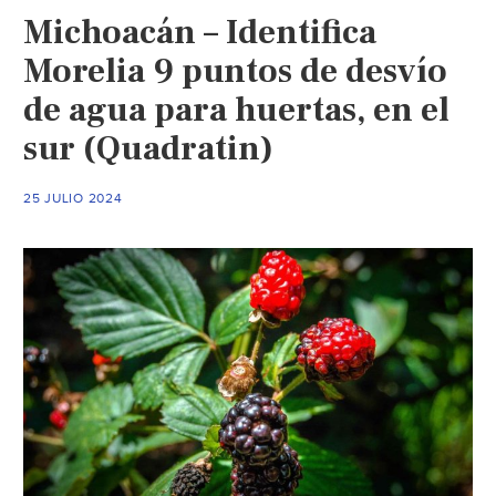
en
Michoacán – Identifica
operativo
contra
Morelia 9 puntos de desvío
huachicoleo
de agua para huertas, en el
del
sur (Quadratin)
agua
(La
Prensa)
25 JULIO 2024