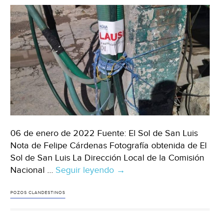
06 de enero de 2022 Fuente: El Sol de San Luis
Nota de Felipe Cárdenas Fotografía obtenida de El
Sol de San Luis La Dirección Local de la Comisión
Nacional …
Seguir leyendo
San
→
Luis
Potosí-
POZOS CLANDESTINOS
Clausura
Conagua