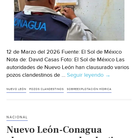
12 de Marzo del 2026 Fuente: El Sol de México
Nota de: David Casas Foto: El Sol de México Las
autoridades de Nuevo León han clausurado varios
pozos clandestinos de …
Seguir leyendo
Nuevo
→
León–
Clausuran
NUEVO LEÓN
POZOS CLANDESTINOS
SOBREEXPLOTACIÓN HÍDRICA
pozos
clandestinos
de
NACIONAL
agua
Nuevo León-Conagua
en
Nuevo