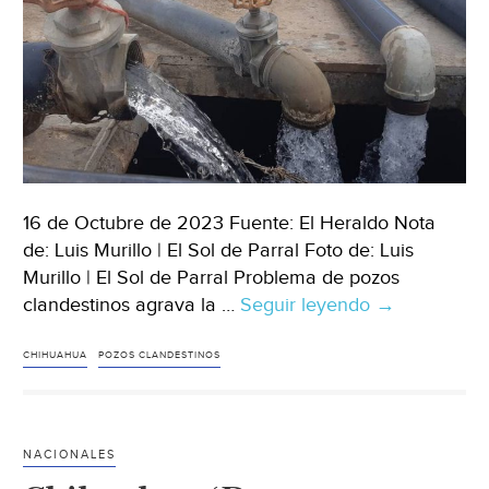
16 de Octubre de 2023 Fuente: El Heraldo Nota
de: Luis Murillo | El Sol de Parral Foto de: Luis
Murillo | El Sol de Parral Problema de pozos
clandestinos agrava la …
Seguir leyendo
Chihuahua-
→
Extracción
de
CHIHUAHUA
POZOS CLANDESTINOS
agua
en
pozos
NACIONALES
clandestinos