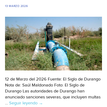
penales
13 MARZO 2026
(El
Sol
de
La
Laguna)
12 de Marzo del 2026 Fuente: El Siglo de Durango
Nota de: Saúl Maldonado Foto: El Siglo de
Durango Las autoridades de Durango han
anunciado sanciones severas, que incluyen multas
…
Seguir leyendo
Durango–
→