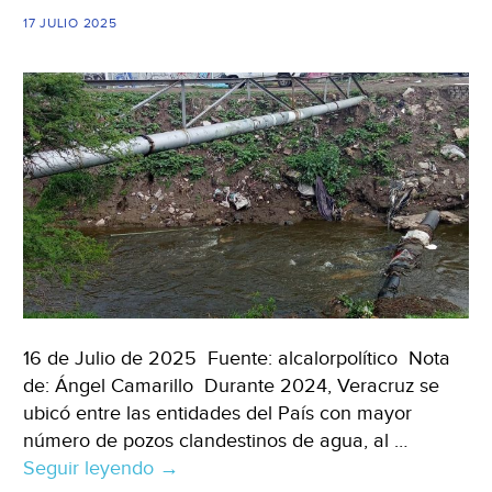
Nuevo
17 JULIO 2025
León
(Milenio)
16 de Julio de 2025 Fuente: alcalorpolítico Nota
de: Ángel Camarillo Durante 2024, Veracruz se
ubicó entre las entidades del País con mayor
número de pozos clandestinos de agua, al …
Seguir leyendo
Veracruz
→