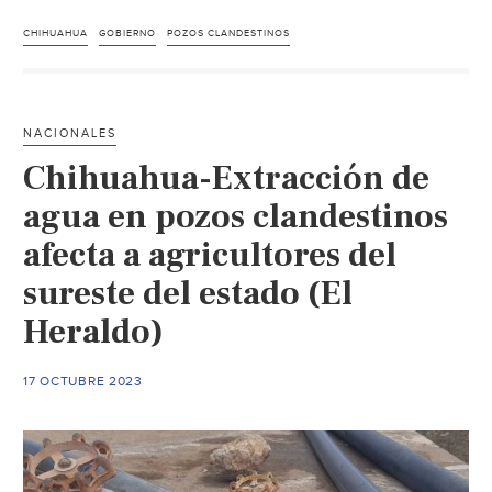
–
Podrí
CHIHUAHUA
GOBIERNO
POZOS CLANDESTINOS
detec
hasta
18
NACIONALES
mil
Chihuahua-Extracción de
pozo
cland
agua en pozos clandestinos
e
afecta a agricultores del
irreg
sureste del estado (El
en
Chih
Heraldo)
(El
Sol
17 OCTUBRE 2023
de
Parral