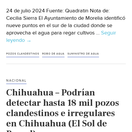
24 de julio 2024 Fuente: Quadratin Nota de:
Cecilia Sierra El Ayuntamiento de Morelia identificó
nueve puntos en el sur de la ciudad donde se
aprovecha el agua para regar cultivos …
Seguir
leyendo
Michoacán
→
–
Identifica
POZOS CLANDESTINOS
ROBO DE AGUA
SUMINISTRO DE AGUA
Morelia
9
puntos
NACIONAL
de
Chihuahua – Podrían
desvío
de
detectar hasta 18 mil pozos
agua
clandestinos e irregulares
para
en Chihuahua (El Sol de
huertas,
en