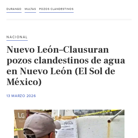
Multas
millonarias
DURANGO
MULTAS
POZOS CLANDESTINOS
y
cárcel
por
NACIONAL
pozos
Nuevo León–Clausuran
de
agua
pozos clandestinos de agua
clandestinos
en Nuevo León (El Sol de
(El
México)
Siglo
de
Durango)
13 MARZO 2026