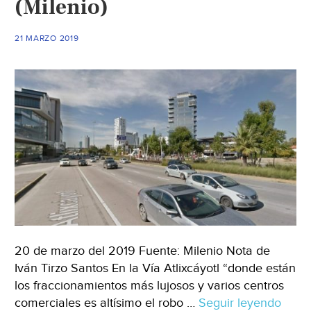
(Milenio)
21 MARZO 2019
20 de marzo del 2019 Fuente: Milenio Nota de
Iván Tirzo Santos En la Vía Atlixcáyotl “donde están
los fraccionamientos más lujosos y varios centros
comerciales es altísimo el robo …
Seguir leyendo
Puebl