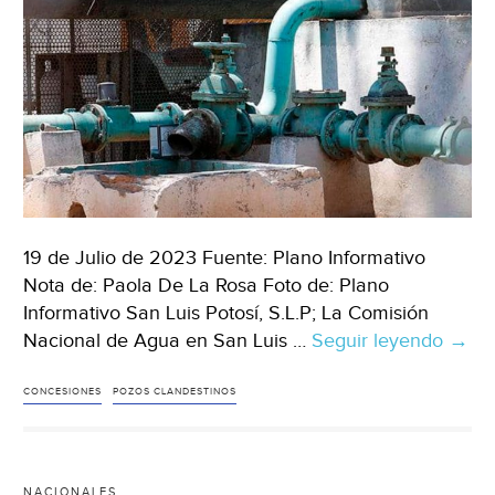
19 de Julio de 2023 Fuente: Plano Informativo
Nota de: Paola De La Rosa Foto de: Plano
Informativo San Luis Potosí, S.L.P; La Comisión
Nacional de Agua en San Luis …
Seguir leyendo
San
→
Luis
Potos
CONCESIONES
POZOS CLANDESTINOS
Cona
dete
pozo
NACIONALES