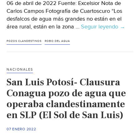
06 de abril de 2022 Fuente: Excelsior Nota de
Carlos Campos Fotografía de Cuartoscuro “Los
desfalcos de agua más grandes no están en el
área rural, están en la zona …
Seguir leyendo
Nuevo
→
León-
Sufre
POZOS CLANDESTINOS
ROBO DEL AGUA
Monterr
del
huachic
NACIONALES
de
San Luis Potosí- Clausura
agua
(Excelsio
Conagua pozo de agua que
operaba clandestinamente
en SLP (El Sol de San Luis)
07 ENERO 2022