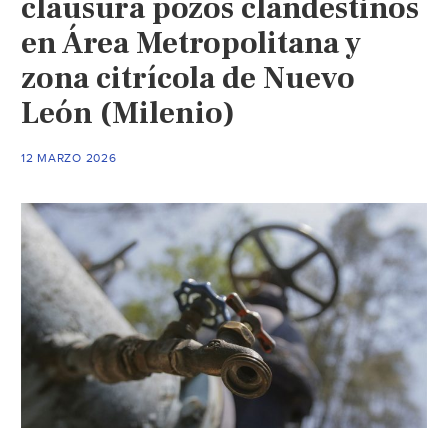
clausura pozos clandestinos
León
en Área Metropolitana y
(El
zona citrícola de Nuevo
Sol
de
León (Milenio)
México)
12 MARZO 2026