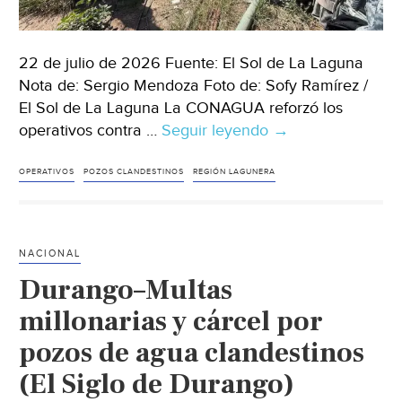
22 de julio de 2026 Fuente: El Sol de La Laguna
Nota de: Sergio Mendoza Foto de: Sofy Ramírez /
El Sol de La Laguna La CONAGUA reforzó los
operativos contra …
Seguir leyendo
Coahuila
→
–
CONAGUA
OPERATIVOS
POZOS CLANDESTINOS
REGIÓN LAGUNERA
endurece
operativo
contra
NACIONAL
robo
Durango–Multas
de
agua;
millonarias y cárcel por
advierten
pozos de agua clandestinos
clausuras
(El Siglo de Durango)
y
denuncias