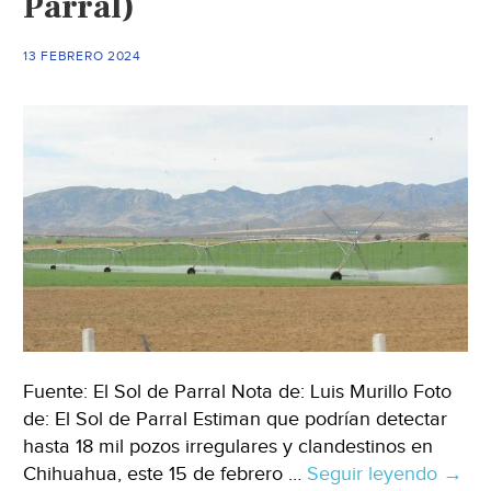
Parral)
el
sur
13 FEBRERO 2024
(Quadratin)
Fuente: El Sol de Parral Nota de: Luis Murillo Foto
de: El Sol de Parral Estiman que podrían detectar
hasta 18 mil pozos irregulares y clandestinos en
Chihuahua, este 15 de febrero …
Seguir leyendo
Chih
→