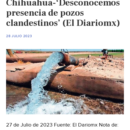
Chihuahua-‘Desconocemos
afecta
a
presencia de pozos
agricultores
clandestinos’ (El Diariomx)
del
sureste
28 JULIO 2023
del
estado
(El
Heraldo)
27 de Julio de 2023 Fuente: El Dariomx Nota de: