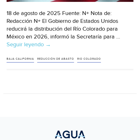
18 de agosto de 2025 Fuente: N+ Nota de:
Redacción N+ El Gobierno de Estados Unidos
reducirá la distribución del Río Colorado para
México en 2026, informó la Secretaría para …
Seguir leyendo
Internacional
→
–
EUA
BAJA CALIFORNIA
REDUCCIÓN DE ABASTO
RIO COLORADO
Reducirá
Agua
del
Río
Colorado
para
México
en
2026,
¿Afectará