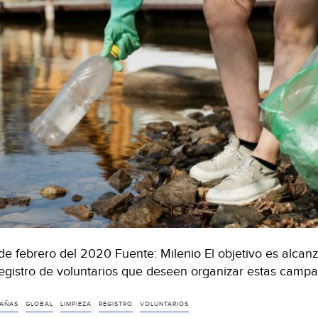
de febrero del 2020 Fuente: Milenio El objetivo es alcanza
registro de voluntarios que deseen organizar estas cam
AÑAS
GLOBAL
LIMPIEZA
REGISTRO
VOLUNTARIOS