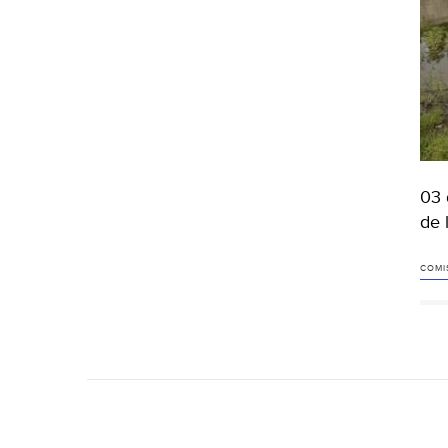
03 
de 
COMI