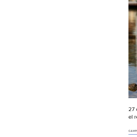
27 
el 
CAMP