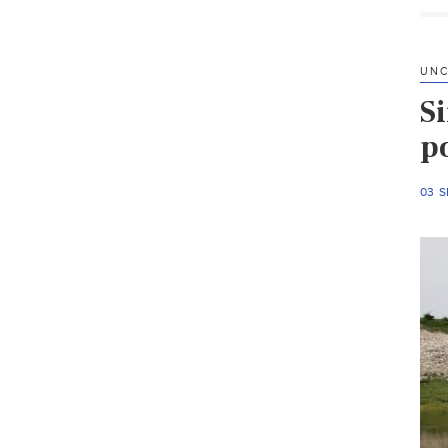
UNC
Si
p
03 S