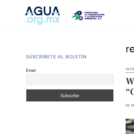
r
SÚSCRIBETE AL BOLETÍN
INT
Email
W
“
02 