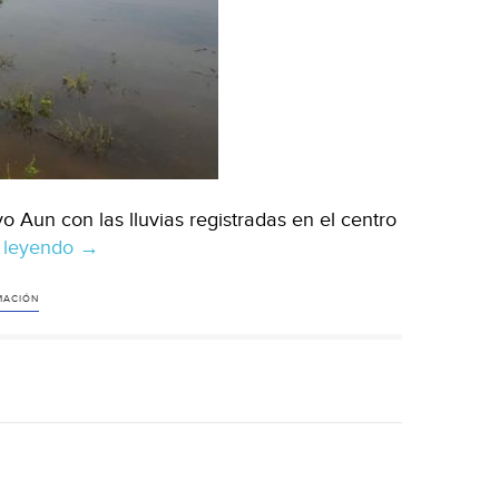
 Aun con las lluvias registradas en el centro
 leyendo
Sinaloa:
→
Ni
con
MACIÓN
lluvias
las
presas
del
estado
alcanzan
el