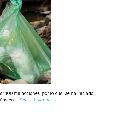
r 100 mil acciones, por lo cual se ha iniciado
pañas en …
Seguir leyendo
Washington:
→
Por
50