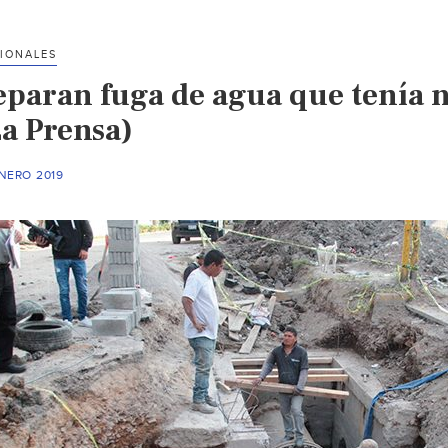
fugas
de
IONALES
agua
eparan fuga de agua que tenía 
en
primeras
La Prensa)
tres
semanas
NERO 2019
(Diario
de
Morelos)