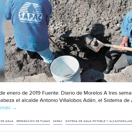
junio
(El
Heraldo
de
México)
de enero de 2019 Fuente: Diario de Morelos A tres seman
abeza el alcalde Antonio Villalobos Adán, el Sistema de
yendo
Morelos:
→
Repara
SAPAC
 DE AGUA
REPARACIÓN DE FUGAS
SAPAC
SISTEMA DE AGUA POTABLE Y ALCANTARILL
300