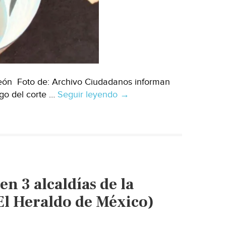
León Foto de: Archivo Ciudadanos informan
ego del corte …
Seguir leyendo
México
→
–
Miles
aún
sin
agua
en
n 3 alcaldías de la
Tijuana
(El
(El Heraldo de México)
Imparcial)