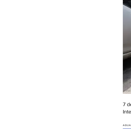
7 d
Int
AGUA