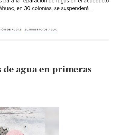
s para la reparación de fugas en el acueducto
láhuac, en 30 colonias, se suspenderá …
IÓN DE FUGAS
SUMINISTRO DE AGUA
 de agua en primeras