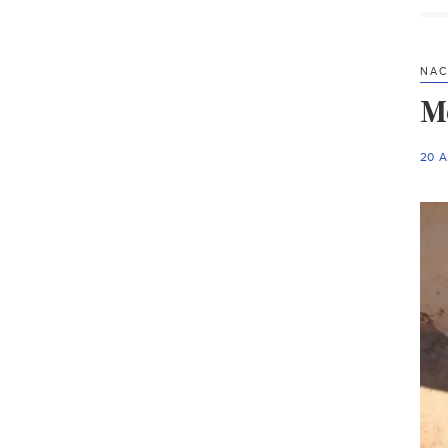
NAC
M
20 A