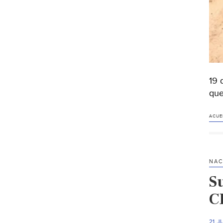
19 
que
ACUE
NAC
S
C
21 J