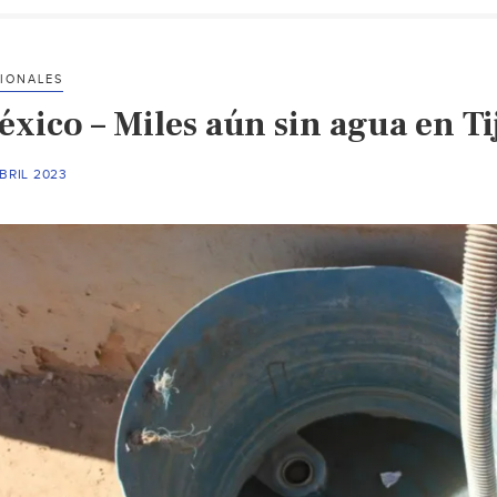
IONALES
éxico – Miles aún sin agua en Ti
BRIL 2023