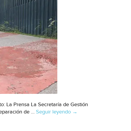
to: La Prensa La Secretaría de Gestión
reparación de …
Seguir leyendo
Ciudad
→
de
México–