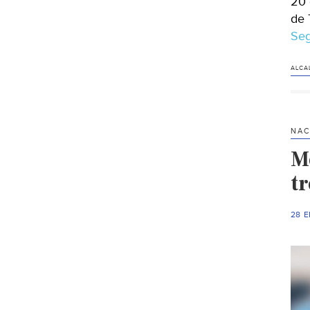
20 
de 
Seg
ALCA
NAC
M
t
28 E