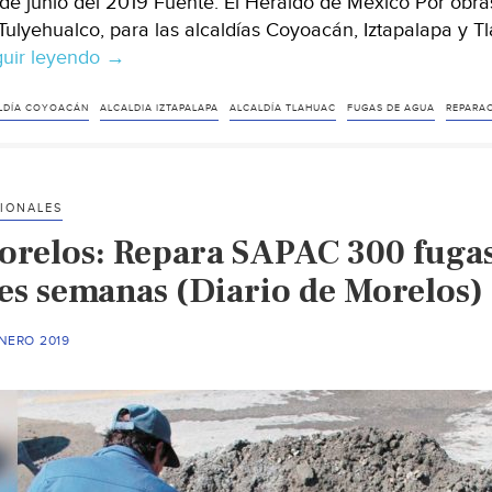
de junio del 2019 Fuente: El Heraldo de México Por obra
Tulyehualco, para las alcaldías Coyoacán, Iztapalapa y T
uir leyendo
Suspenderán
→
suministro
de
LDÍA COYOACÁN
ALCALDIA IZTAPALAPA
ALCALDÍA TLAHUAC
FUGAS DE AGUA
REPARAC
agua
en
3
IONALES
alcaldías
orelos: Repara SAPAC 300 fugas
de
la
res semanas (Diario de Morelos)
CDMX,
entre
NERO 2019
el
25
y
27
de