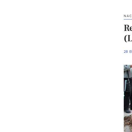
NAC
R
(
28 E