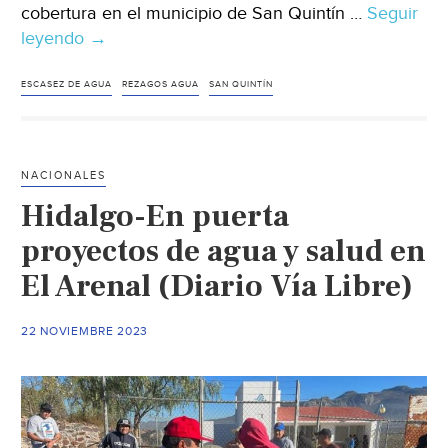
cobertura en el municipio de San Quintín …
Seguir
leyendo
Baja
→
California-
48%
ESCASEZ DE AGUA
REZAGOS AGUA
SAN QUINTÍN
habitantes
de
San
NACIONALES
Quintín
Hidalgo-En puerta
tiene
acceso
proyectos de agua y salud en
a
El Arenal (Diario Vía Libre)
agua
potable
22 NOVIEMBRE 2023
(El
Imparcial)