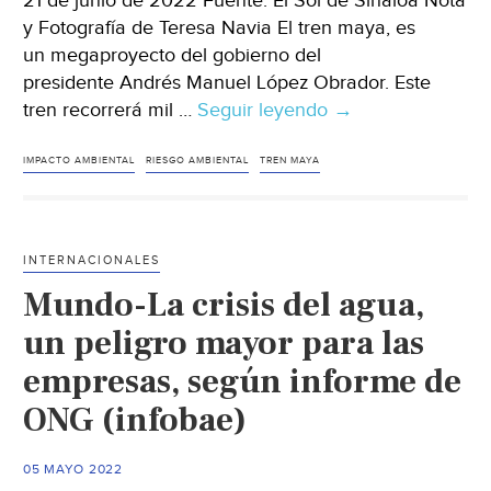
21 de junio de 2022 Fuente: El Sol de Sinaloa Nota
y Fotografía de Teresa Navia El tren maya, es
un megaproyecto del gobierno del
presidente Andrés Manuel López Obrador. Este
tren recorrerá mil …
Seguir leyendo
Quintana
→
Roo
–
IMPACTO AMBIENTAL
RIESGO AMBIENTAL
TREN MAYA
Tren
maya,
afectará
INTERNACIONALES
reserva
Mundo-La crisis del agua,
de
agua
un peligro mayor para las
y
empresas, según informe de
a
ONG (infobae)
la
fauna:
Arturo
05 MAYO 2022