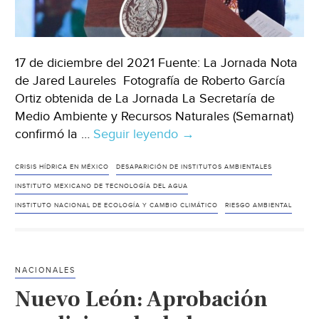
17 de diciembre del 2021 Fuente: La Jornada Nota
de Jared Laureles Fotografía de Roberto García
Ortiz obtenida de La Jornada La Secretaría de
Medio Ambiente y Recursos Naturales (Semarnat)
confirmó la …
Seguir leyendo
México-
→
Confirma
Semarnat
CRISIS HÍDRICA EN MÉXICO
DESAPARICIÓN DE INSTITUTOS AMBIENTALES
desaparición
INSTITUTO MEXICANO DE TECNOLOGÍA DEL AGUA
del
INSTITUTO NACIONAL DE ECOLOGÍA Y CAMBIO CLIMÁTICO
RIESGO AMBIENTAL
INECC
y
del
NACIONALES
IMTA
Nuevo León: Aprobación
(La
Jornada)