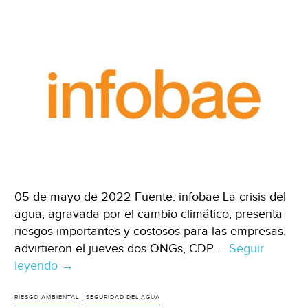
Islas
Allende
(El
Sol
de
Sinaloa)
05 de mayo de 2022 Fuente: infobae La crisis del
agua, agravada por el cambio climático, presenta
riesgos importantes y costosos para las empresas,
advirtieron el jueves dos ONGs, CDP …
Seguir
leyendo
Mundo-
→
La
crisis
RIESGO AMBIENTAL
SEGURIDAD DEL AGUA