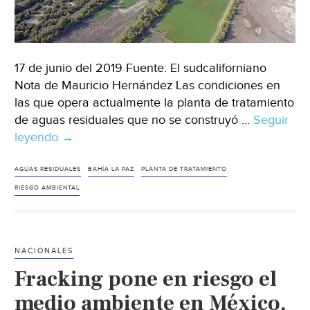
17 de junio del 2019 Fuente: El sudcaliforniano
Nota de Mauricio Hernández Las condiciones en
las que opera actualmente la planta de tratamiento
de aguas residuales que no se construyó …
Seguir
leyendo
Baja
→
California
Sur:
AGUAS RESIDUALES
BAHÍA LA PAZ
PLANTA DE TRATAMIENTO
Fypasa
RIESGO AMBIENTAL
provoca
riesgo
ambiental
NACIONALES
(El
Fracking pone en riesgo el
sudcaliforniano)
medio ambiente en México,