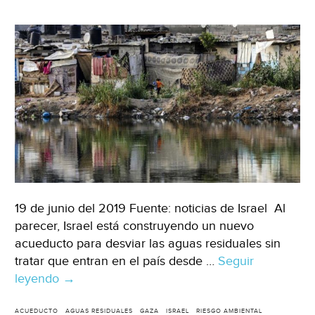
19 de junio del 2019 Fuente: noticias de Israel Al
parecer, Israel está construyendo un nuevo
acueducto para desviar las aguas residuales sin
tratar que entran en el país desde …
Seguir
leyendo
Israel:
→
El
País
ACUEDUCTO
AGUAS RESIDUALES
GAZA
ISRAEL
RIESGO AMBIENTAL