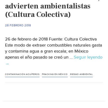
advierten ambientalistas
(Cultura Colectiva)
28 FEBRERO 2018
26 de febrero de 2018 Fuente: Cultura Colectiva
Este modo de extraer combustibles naturales gasta
y contamina agua a gran escala; en México
apenas el año pasado se creó un …
Seguir leyendo
Fracking
→
pone
en
CONTAMINACIÓN ACUÍFEROS
FRACKING EN MÉXICO
RIESGO AMBIENTAL
riesgo
el
medio
ambiente
en