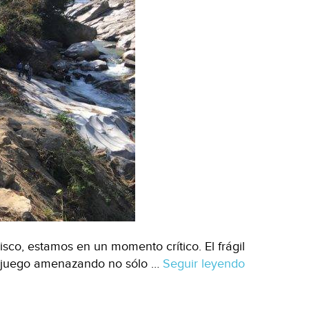
sco, estamos en un momento crítico. El frágil
en juego amenazando no sólo …
Seguir leyendo
Jalisco:
Pausa
a