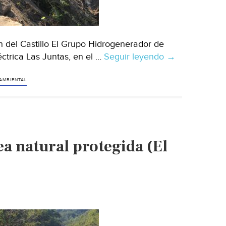
n del Castillo El Grupo Hidrogenerador de
ctrica Las Juntas, en el …
Seguir leyendo
Defienden
→
bajo
impacto
 AMBIENTAL
en
el
río
Los
a natural protegida (El
Horcones
(El
Diario
NTR)