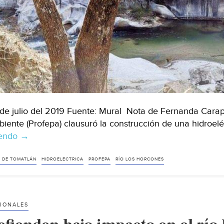
de julio del 2019 Fuente: Mural Nota de Fernanda Carapi
iente (Profepa) clausuró la construcción de una hidroelé
yendo
Guadalajara:
→
Clausuran
construcción
 DE TOMATLÁN
HIDROELECTRICA
PROFEPA
RÍO LOS HORCONES
de
hidroeléctrica
(Mural)
IONALES