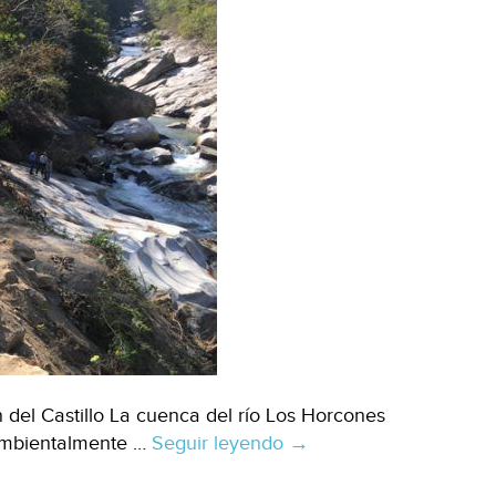
 del Castillo La cuenca del río Los Horcones
 ambientalmente …
Seguir leyendo
Quieren
→
que