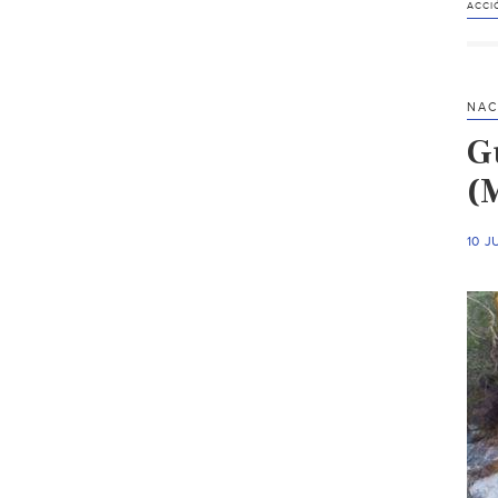
ACCI
NAC
G
(
10 J