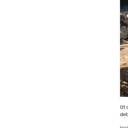
01 
deb
BAHÍ