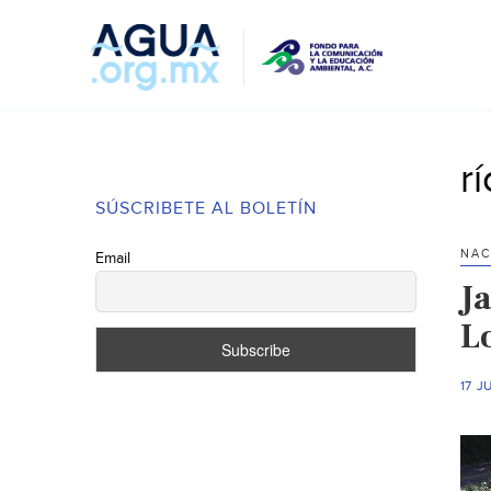
r
SÚSCRIBETE AL BOLETÍN
NAC
Email
Ja
L
17 J