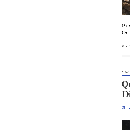
07 
Occ
GRUP
NAC
Q
D
01 F