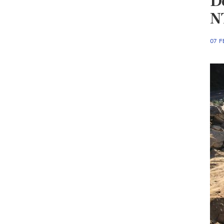
D
N
07 F