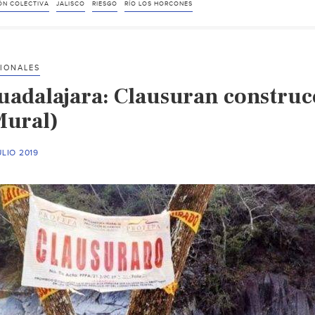
ÓN COLECTIVA
JALISCO
RIESGO
RÍO LOS HORCONES
IONALES
uadalajara: Clausuran construcc
Mural)
ULIO 2019