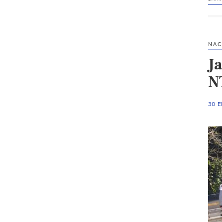
NAC
Ja
N
30 E