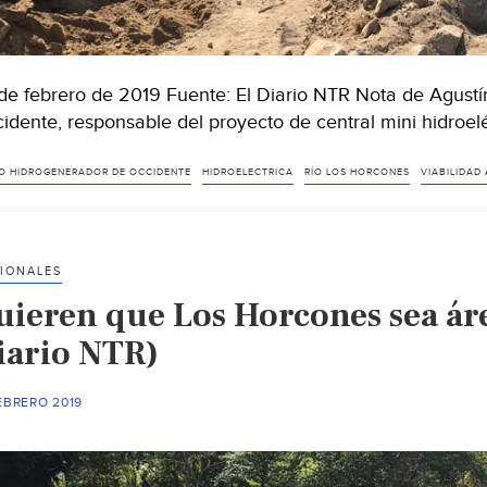
de febrero de 2019 Fuente: El Diario NTR Nota de Agustí
idente, responsable del proyecto de central mini hidroelé
O HIDROGENERADOR DE OCCIDENTE
HIDROELECTRICA
RÍO LOS HORCONES
VIABILIDAD
IONALES
uieren que Los Horcones sea áre
iario NTR)
EBRERO 2019