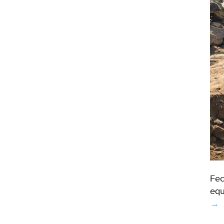
Fec
equ
→