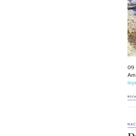
09 
Amb
le
BOCA
NAC