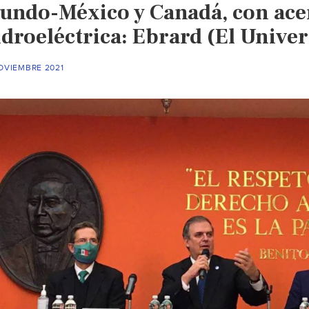
undo-México y Canadá, con ace
para
el
droeléctrica: Ebrard (El Univer
río
Sensunapán
OVIEMBRE 2021
(La
Prensa)