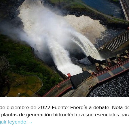
de diciembre de 2022 Fuente: Energía a debate Nota de
 plantas de generación hidroeléctrica son esenciales para
uir leyendo
Nacional
→