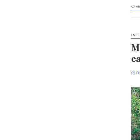
CAMB
INT
M
c
01 D