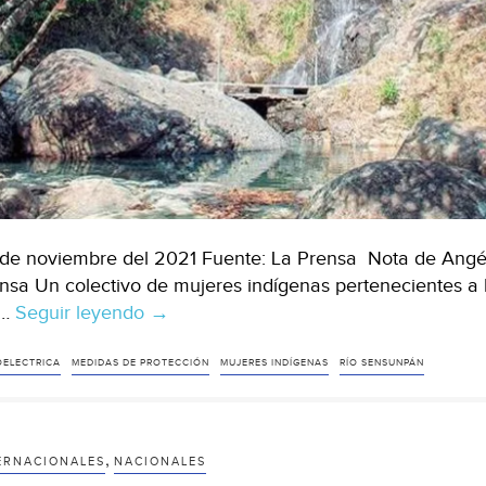
de noviembre del 2021 Fuente: La Prensa Nota de Angél
nsa Un colectivo de mujeres indígenas pertenecientes a
 …
Seguir leyendo
Mundo-
→
Mujeres
indígenas
OELECTRICA
MEDIDAS DE PROTECCIÓN
MUJERES INDÍGENAS
RÍO SENSUNPÁN
piden
prorrogar
medidas
,
ERNACIONALES
NACIONALES
cautelares