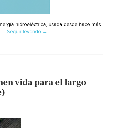
nergía hidroeléctrica, usada desde hace más
a …
Seguir leyendo
Internacional
→
–
¿Puede
la
energía
hidroeléctrica
resistir
nen vida para el largo
a
climas
e)
extremos?
(DW)