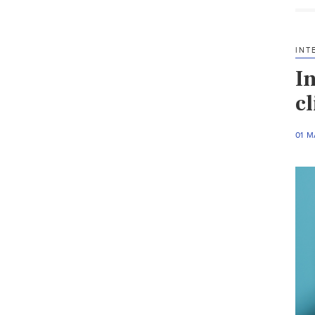
INT
In
c
01 