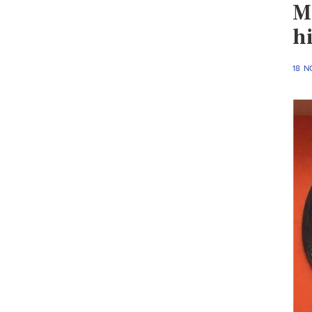
M
hi
18 N