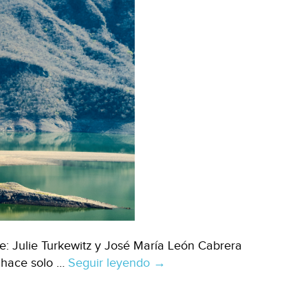
: Julie Turkewitz y José María León Cabrera
 hace solo …
Seguir leyendo
Mundo-
→
Ecuador
optó