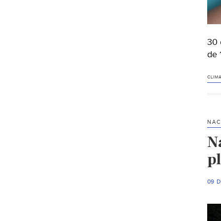
30 
de 
CLIM
NAC
Na
p
09 D