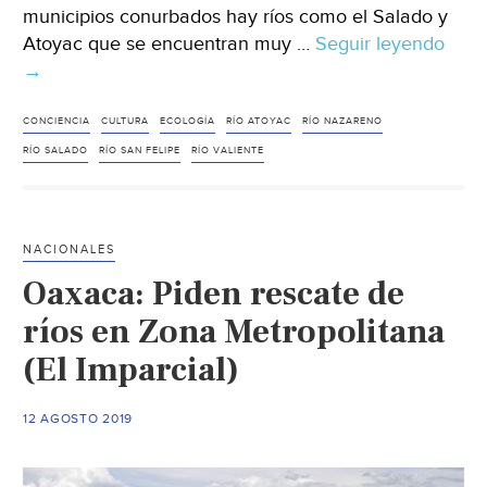
municipios conurbados hay ríos como el Salado y
Atoyac que se encuentran muy …
Seguir leyendo
Oaxa
→
Ríos
sigu
muri
CONCIENCIA
CULTURA
ECOLOGÍA
RÍO ATOYAC
RÍO NAZARENO
ante
RÍO SALADO
RÍO SAN FELIPE
RÍO VALIENTE
la
indif
(El
NACIONALES
Impar
Oaxaca: Piden rescate de
ríos en Zona Metropolitana
(El Imparcial)
12 AGOSTO 2019