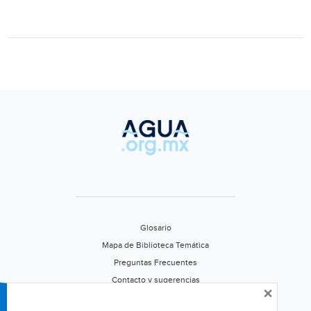
Zona
Metropolitana
(El
Imparcial)
Glosario
Mapa de Biblioteca Temática
Preguntas Frecuentes
Contacto y sugerencias
×
Aviso de privacidad