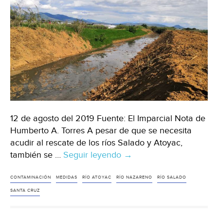
12 de agosto del 2019 Fuente: El Imparcial Nota de
Humberto A. Torres A pesar de que se necesita
acudir al rescate de los ríos Salado y Atoyac,
también se …
Seguir leyendo
Oaxaca:
→
Piden
rescate
CONTAMINACIÓN
MEDIDAS
RÍO ATOYAC
RÍO NAZARENO
RÍO SALADO
de
SANTA CRUZ
ríos
en