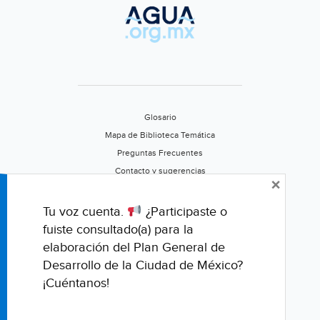
Puebla)
Glosario
Mapa de Biblioteca Temática
Preguntas Frecuentes
Contacto y sugerencias
×
Aviso de privacidad
Califica este portal
Tu voz cuenta.
¿Participaste o
fuiste consultado(a) para la
elaboración del Plan General de
Desarrollo de la Ciudad de México?
¡Cuéntanos!