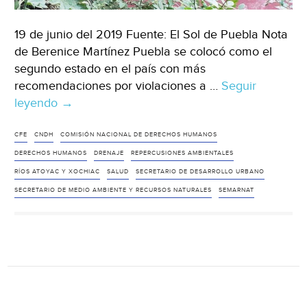
19 de junio del 2019 Fuente: El Sol de Puebla Nota
de Berenice Martínez Puebla se colocó como el
segundo estado en el país con más
recomendaciones por violaciones a …
Seguir
leyendo
Puebla,
→
segundo
lugar
CFE
CNDH
COMISIÓN NACIONAL DE DERECHOS HUMANOS
en
DERECHOS HUMANOS
DRENAJE
REPERCUSIONES AMBIENTALES
violaciones
RÍOS ATOYAC Y XOCHIAC
SALUD
SECRETARIO DE DESARROLLO URBANO
a
SECRETARIO DE MEDIO AMBIENTE Y RECURSOS NATURALES
SEMARNAT
Derechos
Humanos
cometidas
por
empresas
(El