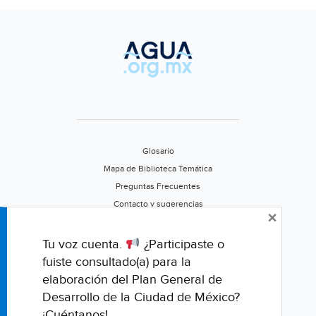
Sol
de
Puebla)
Glosario
Mapa de Biblioteca Temática
Preguntas Frecuentes
Contacto y sugerencias
×
Aviso de privacidad
Califica este portal
Tu voz cuenta.
¿Participaste o
fuiste consultado(a) para la
elaboración del Plan General de
Desarrollo de la Ciudad de México?
¡Cuéntanos!