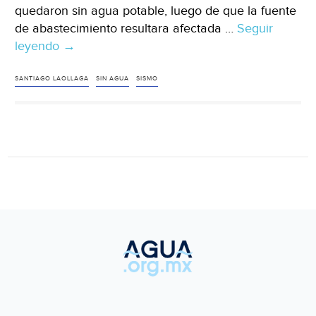
quedaron sin agua potable, luego de que la fuente
de abastecimiento resultara afectada …
Seguir
leyendo
Oaxaca:
→
sismo
deja
SANTIAGO LAOLLAGA
SIN AGUA
SISMO
sin
agua
potable
a
Laollaga
(NVI
Noticias)