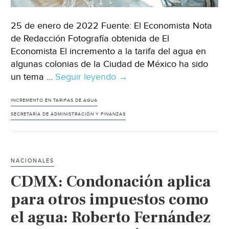
25 de enero de 2022 Fuente: El Economista Nota
de Redacción Fotografía obtenida de El
Economista El incremento a la tarifa del agua en
algunas colonias de la Ciudad de México ha sido
un tema …
Seguir leyendo
CDMX
→
–
¿Hay
INCREMENTO EN TARIFAS DE AGUA
incremento
SECRETARÍA DE ADMINISTRACIÓN Y FINANZAS
en
la
tarifa
NACIONALES
del
CDMX: Condonación aplica
agua
en
para otros impuestos como
la
el agua: Roberto Fernández
CDMX