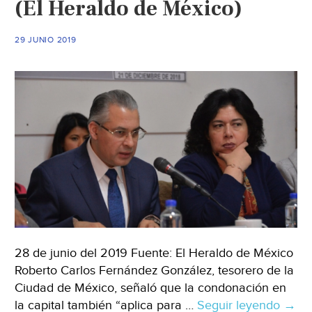
(El Heraldo de México)
para
2022?
(El
29 JUNIO 2019
Economista)
28 de junio del 2019 Fuente: El Heraldo de México
Roberto Carlos Fernández González, tesorero de la
Ciudad de México, señaló que la condonación en
la capital también “aplica para …
Seguir leyendo
CDM
→