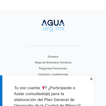
tratamient
de
agua
(La
Jornada)
Glosario
Mapa de Biblioteca Temática
Preguntas Frecuentes
Contacto y sugerencias
×
Aviso de privacidad
Califica este portal
Tu voz cuenta.
¿Participaste o
fuiste consultado(a) para la
elaboración del Plan General de
Desarrollo de la Ciudad de México?