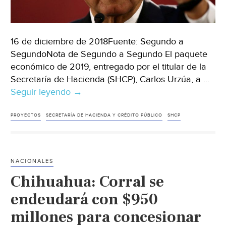
16 de diciembre de 2018Fuente: Segundo a
SegundoNota de Segundo a Segundo El paquete
económico de 2019, entregado por el titular de la
Secretaría de Hacienda (SHCP), Carlos Urzúa, a …
Seguir leyendo
Proyectos
→
prioritarios
de
PROYECTOS
SECRETARÍA DE HACIENDA Y CRÉDITO PÚBLICO
SHCP
AMLO
contarán
con
NACIONALES
más
Chihuahua: Corral se
de
251
endeudará con $950
mil
millones para concesionar
mdp