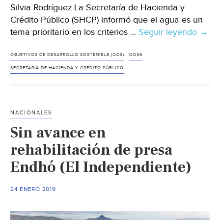
Silvia Rodríguez La Secretaría de Hacienda y
Crédito Público (SHCP) informó que el agua es un
tema prioritario en los criterios …
Seguir leyendo
Méxi
→
El
agua
OBJETIVOS DE DESARROLLO SOSTENIBLE (ODS)
ODS6
es
SECRETARÍA DE HACIENDA Y CRÉDITO PÚBLICO
prior
en
emis
NACIONALES
alin
Sin avance en
a
ODS
rehabilitación de presa
Haci
Endhó (El Independiente)
(Mile
24 ENERO 2019