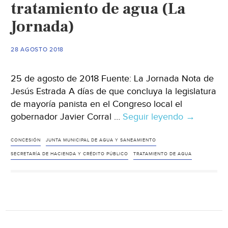
tratamiento de agua (La
en
2019
Jornada)
(Segundo
a
28 AGOSTO 2018
Segundo)
25 de agosto de 2018 Fuente: La Jornada Nota de
Jesús Estrada A días de que concluya la legislatura
de mayoría panista en el Congreso local el
gobernador Javier Corral …
Seguir leyendo
Chihuahua
→
Corral
se
CONCESIÓN
JUNTA MUNICIPAL DE AGUA Y SANEAMIENTO
endeudar
SECRETARÍA DE HACIENDA Y CRÉDITO PÚBLICO
TRATAMIENTO DE AGUA
con
$950
millones
para
concesion