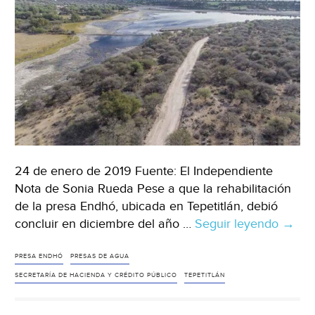
24 de enero de 2019 Fuente: El Independiente
Nota de Sonia Rueda Pese a que la rehabilitación
de la presa Endhó, ubicada en Tepetitlán, debió
concluir en diciembre del año …
Seguir leyendo
Sin
→
avan
en
PRESA ENDHÓ
PRESAS DE AGUA
rehabi
SECRETARÍA DE HACIENDA Y CRÉDITO PÚBLICO
TEPETITLÁN
de
presa