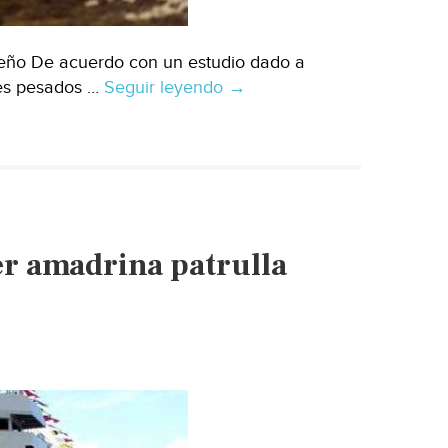
teño De acuerdo con un estudio dado a
les pesados …
Seguir leyendo
CDMX:
→
Sargazo
no
contamina
aguas
ni
daña
er amadrina patrulla
al
ser
humano:
Semar
(Excelsior)