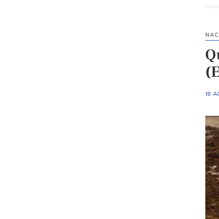
NAC
Q
(
18 