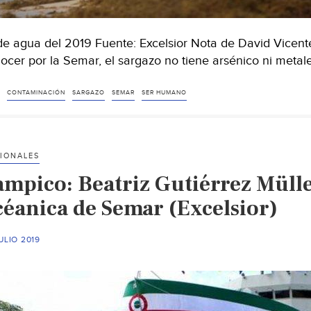
de agua del 2019 Fuente: Excelsior Nota de David Vicen
ocer por la Semar, el sargazo no tiene arsénico ni meta
CONTAMINACIÓN
SARGAZO
SEMAR
SER HUMANO
IONALES
ampico: Beatriz Gutiérrez Müll
céanica de Semar (Excelsior)
ULIO 2019