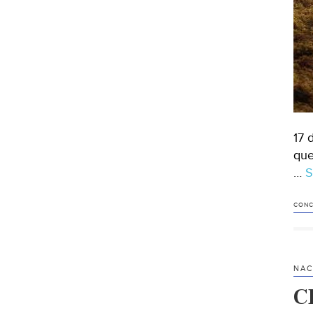
17 
que
…
S
CONC
NAC
C