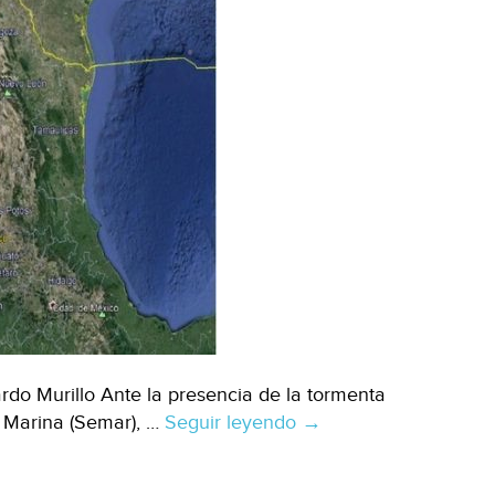
do Murillo Ante la presencia de la tormenta
de Marina (Semar), …
Seguir leyendo
CDMX:
→
Activa
Semar