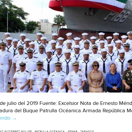
de julio del 2019 Fuente: Excelsior Nota de Ernesto Mén
adura del Buque Patrulla Océanica Armada República Me
yendo
Tampico:
→
Beatriz
IZ GUTIÉRREZ MÜLLER
PATRULLA OCÉANICA
SEMAR
TABASCO