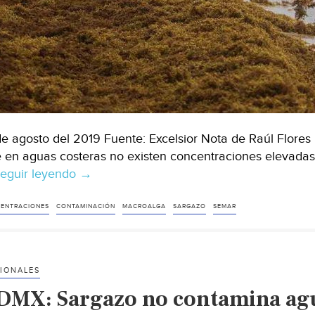
de agosto del 2019 Fuente: Excelsior Nota de Raúl Flores 
 en aguas costeras no existen concentraciones elevada
eguir leyendo
Quintana
→
Roo:
Sargazo
ENTRACIONES
CONTAMINACIÓN
MACROALGA
SARGAZO
SEMAR
no
es
contaminante:
IONALES
Semar
DMX: Sargazo no contamina agua
(Excelsior