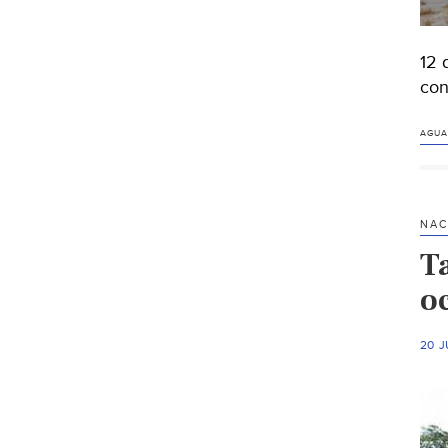
12 
con
AGUA
NAC
T
o
20 J