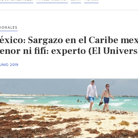
Gutiérrez
Müller
amadrina
patrulla
IONALES
océanica
éxico: Sargazo en el Caribe me
de
Semar
nor ni fifí: experto (El Univers
(Excelsior)
UNIO 2019