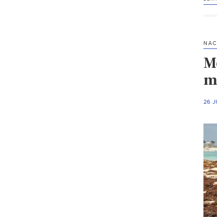
NAC
M
me
26 J