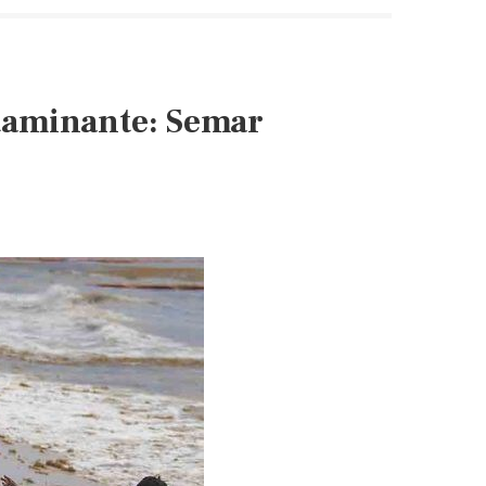
Plan
Marina
por
tormenta
taminante: Semar
tropical
“Lorena”
(La
Jornada)