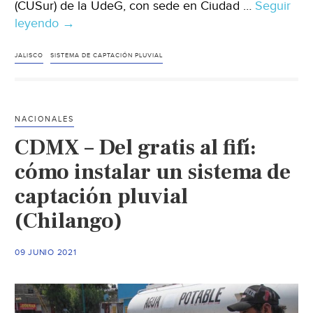
(CUSur) de la UdeG, con sede en Ciudad …
Seguir
leyendo
Jalisco
→
–
Cuenta
JALISCO
SISTEMA DE CAPTACIÓN PLUVIAL
CUSur
con
el
NACIONALES
primer
CDMX – Del gratis al fifí:
sistema
de
cómo instalar un sistema de
captación
captación pluvial
de
(Chilango)
agua
en
la
09 JUNIO 2021
Red
Universitaria
(Universidad