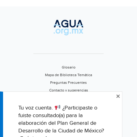
2021
(Milenio)
Glosario
Mapa de Biblioteca Temática
Preguntas Frecuentes
Contacto y sugerencias
×
Aviso de privacidad
Califica este portal
Tu voz cuenta.
¿Participaste o
fuiste consultado(a) para la
elaboración del Plan General de
Desarrollo de la Ciudad de México?