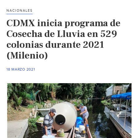
cómo
NACIONALES
instalar
CDMX inicia programa de
un
sistema
Cosecha de Lluvia en 529
de
colonias durante 2021
captación
(Milenio)
pluvial
(Chilango)
18 MARZO 2021