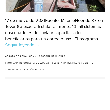
17 de marzo de 2021Fuente: MilenioNota de Karen
Tovar Se espera instalar al menos 10 mil sistemas
cosechadores de lluvia y capacitar a los
beneficiarios para un correcto uso. El programa …
Seguir leyendo
CDMX
→
inicia
programa
ABASTO DE AGUA
CDMX
COSECHA DE LLUVIAS
de
PROGRAMA DE COSECHA DE LLUVIAS
SECRETARÍA DEL MEDIO AMBIENTE
Cosecha
SISTEMA DE CAPTACIÓN PLUVIAL
de
Lluvia
en
529
colonias
durante