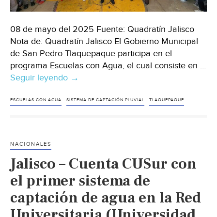
08 de mayo del 2025 Fuente: Quadratín Jalisco
Nota de: Quadratín Jalisco El Gobierno Municipal
de San Pedro Tlaquepaque participa en el
programa Escuelas con Agua, el cual consiste en …
Seguir leyendo
Jalisco
→
–
Impulsa
ESCUELAS CON AGUA
SISTEMA DE CAPTACIÓN PLUVIAL
TLAQUEPAQUE
Tlaquepaque
programa
de
NACIONALES
Escuelas
Jalisco – Cuenta CUSur con
con
agua
el primer sistema de
en
captación de agua en la Red
planteles
Universitaria (Universidad
educativos