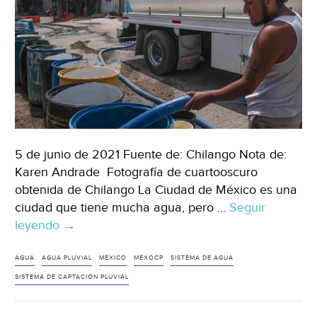
de
Guadalajara)
5 de junio de 2021 Fuente de: Chilango Nota de:
Karen Andrade Fotografía de cuartooscuro
obtenida de Chilango La Ciudad de México es una
ciudad que tiene mucha agua, pero …
Seguir
leyendo
CDMX
→
–
Del
AGUA
AGUA PLUVIAL
MÉXICO
MÉXOCP
SISTEMA DE AGUA
gratis
SISTEMA DE CAPTACIÓN PLUVIAL
al
fifí: