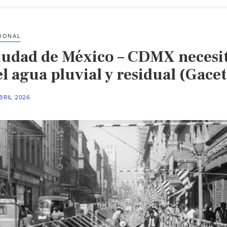
IONAL
iudad de México – CDMX necesit
el agua pluvial y residual (Gac
BRIL 2026