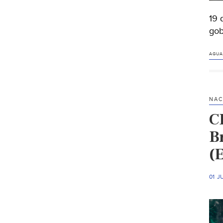
19 
gob
AGUA
NAC
C
B
(E
01 J