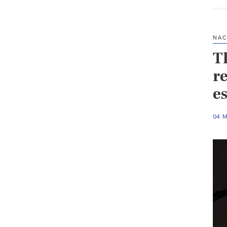
NAC
T
re
e
04 