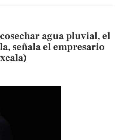
rompe
récord
de
lluvias
cosechar agua pluvial, el
desde
1968;
la, señala el empresario
Brugada
xcala)
lanza
estrategia
para
infiltrar
agua
en
CDMX
(Exelsior)