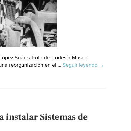
López Suárez Foto de: cortesía Museo
una reorganización en el …
Seguir leyendo
Ciudad
→
de
México
–
CDMX
necesita
reorganizar
 instalar Sistemas de
el
manejo
del