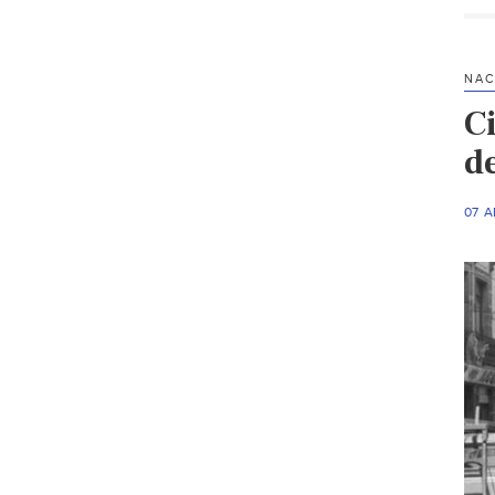
NAC
C
d
07 A