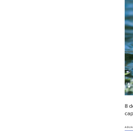
8 d
cap
AGUA