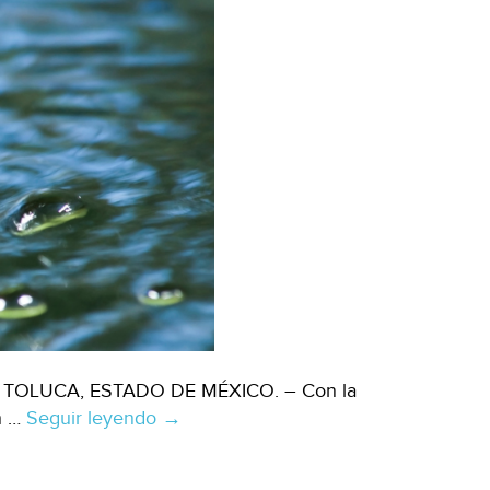
ión TOLUCA, ESTADO DE MÉXICO. – Con la
n …
Seguir leyendo
Estado
→
de
México