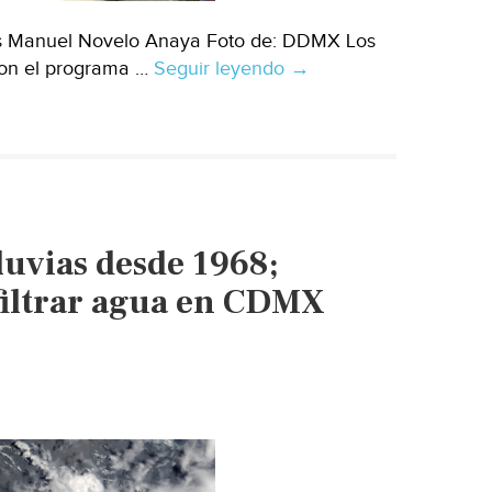
uis Manuel Novelo Anaya Foto de: DDMX Los
ron el programa …
Seguir leyendo
México
→
–
Capacitan
a
mujeres
para
instalar
luvias desde 1968;
Sistemas
de
filtrar agua en CDMX
aguas
pluviales
(DDMX)