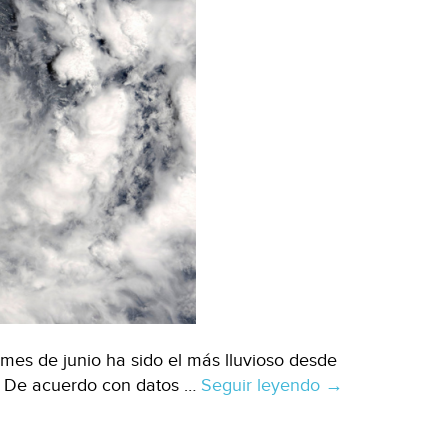
mes de junio ha sido el más lluvioso desde
a. De acuerdo con datos …
Seguir leyendo
CDMX.
→
–
Junio