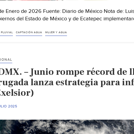
de Enero de 2026 Fuente: Diario de México Nota de: L
iernos del Estado de México y de Ecatepec implementa
 PLUVIAL
CAPTACIÓN AGUA
MUJER Y AGUA
IONAL
DMX. – Junio rompe récord de l
rugada lanza estrategia para in
xelsior)
ULIO 2025