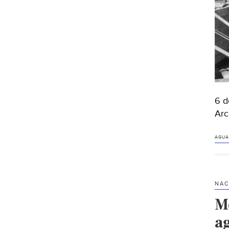
6 d
Arc
AGUA
NAC
M
a