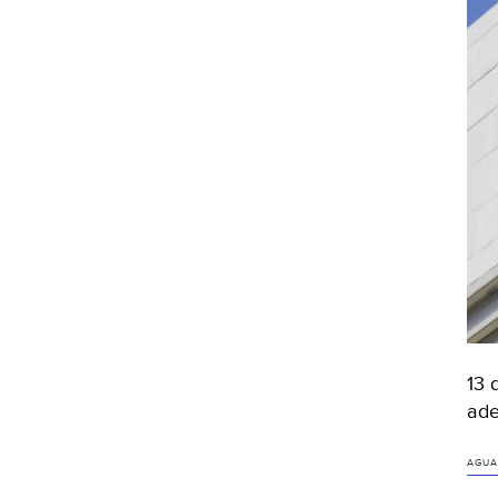
13 
ade
AGUA