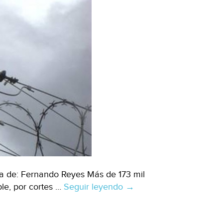
a de: Fernando Reyes Más de 173 mil
le, por cortes …
Seguir leyendo
Chihuahua-
→
Cortes
de