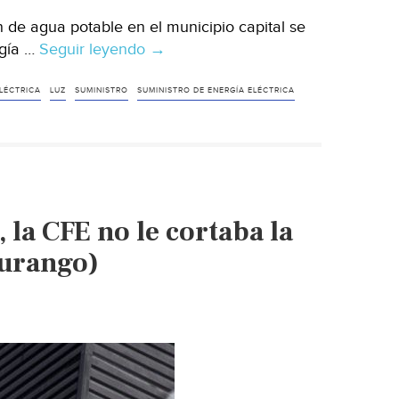
de agua potable en el municipio capital se
rgía …
Seguir leyendo
Aguascalientes:
→
Cortes
de
LÉCTRICA
LUZ
SUMINISTRO
SUMINISTRO DE ENERGÍA ELÉCTRICA
luz
afectan
suministro
de
agua
 la CFE no le cortaba la
potable
en
Durango)
colonias:
Veolia
(Newsweek)