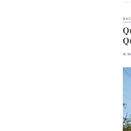
NAC
Qu
Q
16 