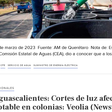
de marzo de 2023 Fuente: AM de Querétaro Nota de: E
Comisión Estatal de Aguas (CEA), dio a conocer que a lo
CFE
SERVICIO DE AGUA
SUMINISTRO DE ENERGÍA ELÉCTRICA
IONALES
guascalientes: Cortes de luz af
otable en colonias: Veolia (New