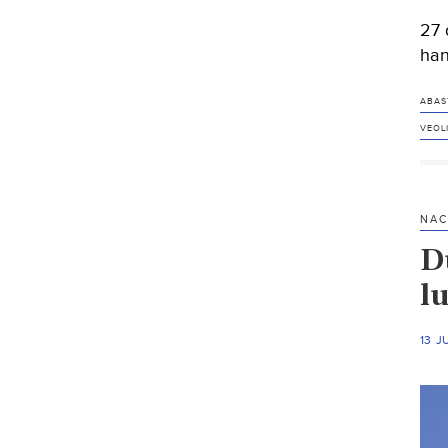
27 
han
ABAS
VEOL
NAC
Du
l
13 J