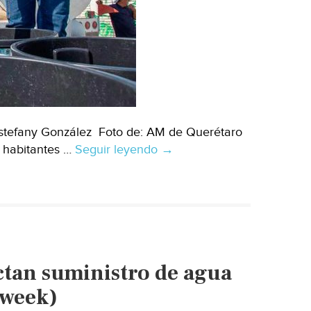
Chihuahua)
stefany González Foto de: AM de Querétaro
s habitantes …
Seguir leyendo
Querétaro
→
–
Por
falta
de
luz,
nuevos
ectan suministro de agua
cortes
de
sweek)
agua