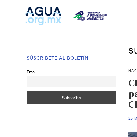
s
SÚSCRIBETE AL BOLETÍN
NAC
Email
C
p
C
25 