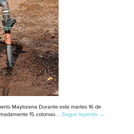
lberto Maytorena Durante este martes 16 de
oximadamente 15 colonias …
Seguir leyendo
Sonora:
→
suspenderán
servicio