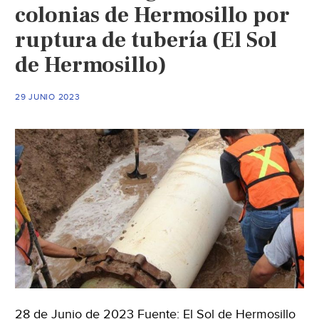
ahorro
colonias de Hermosillo por
de
ruptura de tubería (El Sol
$30
de Hermosillo)
MDP
(Expreso)
29 JUNIO 2023
28 de Junio de 2023 Fuente: El Sol de Hermosillo