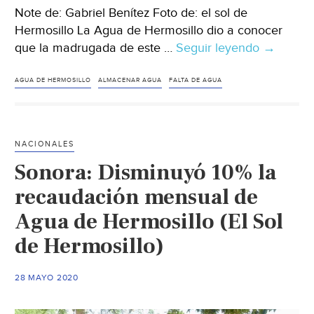
Note de: Gabriel Benítez Foto de: el sol de
Hermosillo La Agua de Hermosillo dio a conocer
que la madrugada de este …
Seguir leyendo
Sonora-
→
Sin
agua
AGUA DE HERMOSILLO
ALMACENAR AGUA
FALTA DE AGUA
casi
100
colonias
NACIONALES
de
Sonora: Disminuyó 10% la
Hermosil
por
recaudación mensual de
ruptura
Agua de Hermosillo (El Sol
de
de Hermosillo)
tubería
(El
Sol
28 MAYO 2020
de
Hermosill