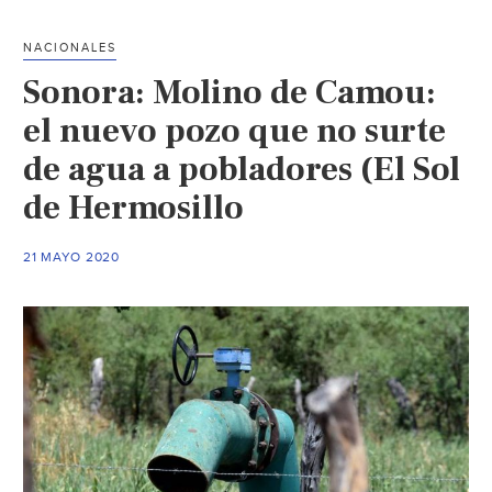
recaudación
mensual
NACIONALES
de
Sonora: Molino de Camou:
Agua
de
el nuevo pozo que no surte
Hermosillo
de agua a pobladores (El Sol
(El
de Hermosillo
Sol
de
Hermosillo)
21 MAYO 2020