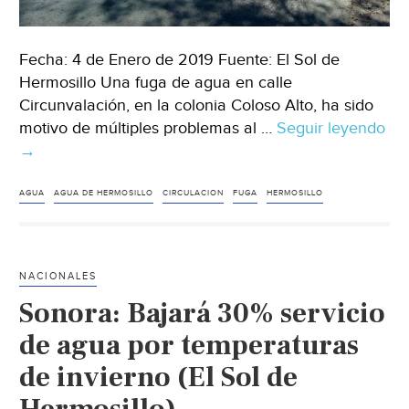
Fecha: 4 de Enero de 2019 Fuente: El Sol de
Hermosillo Una fuga de agua en calle
Circunvalación, en la colonia Coloso Alto, ha sido
motivo de múltiples problemas al …
Seguir leyendo
Fuga
→
de
agua
AGUA
AGUA DE HERMOSILLO
CIRCULACION
FUGA
HERMOSILLO
en
el
Coloso
NACIONALES
provoca
Sonora: Bajará 30% servicio
baches
(El
de agua por temperaturas
Sol
de invierno (El Sol de
de
Hermosillo)
Hermosillo)