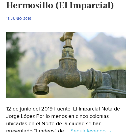
Hermosillo (El Imparcial)
agua
a
13 JUNIO 2019
pobladores
(El
Sol
de
Hermosillo
12 de junio del 2019 Fuente: El Imparcial Nota de
Jorge López Por lo menos en cinco colonias
ubicadas en el Norte de la ciudad se han
presentado “tandeos” de …
Seguir leyendo
Sonora:
→