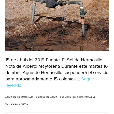
15 de abril del 2019 Fuente: El Sol de Hermosillo
Nota de Alberto Maytorena Durante este martes 16
de abril, Agua de Hermosillo suspenderá el servicio
para aproximadamente 15 colonias …
Seguir
leyendo
Sonora:
→
suspenderán
servicio
AGUA DE HERMOSILLO
CORTES DE AGUA
SERVICIO DE AGUA POTABLE
de
SUR DE LA CIUDAD
agua