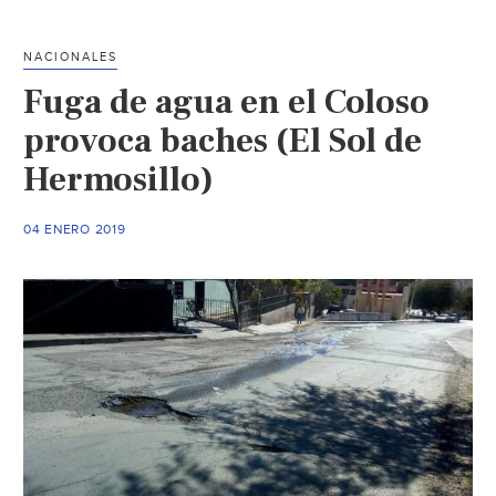
en
el
NACIONALES
Sur
Fuga de agua en el Coloso
de
la
provoca baches (El Sol de
ciudad
Hermosillo)
(El
Sol
04 ENERO 2019
de
Hermosillo)