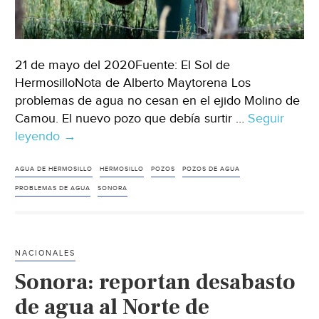
21 de mayo del 2020Fuente: El Sol de
HermosilloNota de Alberto Maytorena Los
problemas de agua no cesan en el ejido Molino de
Camou. El nuevo pozo que debía surtir …
Seguir
leyendo
Sonora:
→
Molino
de
AGUA DE HERMOSILLO
HERMOSILLO
POZOS
POZOS DE AGUA
Camou:
PROBLEMAS DE AGUA
SONORA
el
nuevo
pozo
NACIONALES
que
Sonora: reportan desabasto
no
surte
de agua al Norte de
de