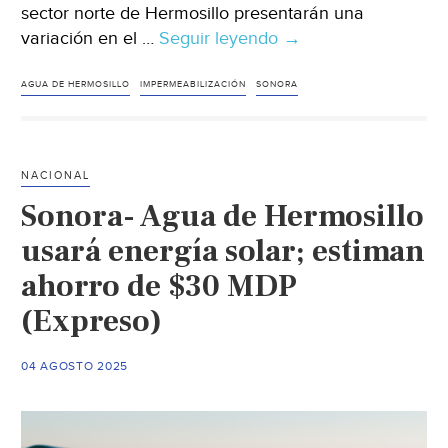
sector norte de Hermosillo presentarán una
variación en el …
Seguir leyendo
Sonora
→
–
Colonias
AGUA DE HERMOSILLO
IMPERMEABILIZACIÓN
SONORA
presentarán
fallas
en
NACIONAL
servicio
Sonora- Agua de Hermosillo
de
agua
usará energía solar; estiman
en
ahorro de $30 MDP
los
(Expreso)
próximos
40
días
04 AGOSTO 2025
(expreso)