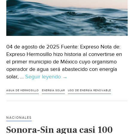
04 de agosto de 2025 Fuente: Expreso Nota de:
Expreso Hermosillo hizo historia al convertirse en
el primer municipio de México cuyo organismo
operador de agua será abastecido con energía
solar, …
Seguir leyendo
Sonora-
→
Agua
de
AGUA DE HERMOSILLO
ENERGÍA SOLAR
USO DE ENERGÍA RENOVABLE
Hermosillo
usará
energía
NACIONALES
solar;
Sonora-Sin agua casi 100
estiman