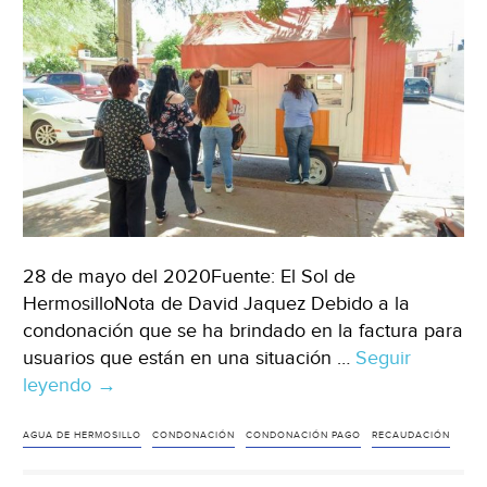
28 de mayo del 2020Fuente: El Sol de
HermosilloNota de David Jaquez Debido a la
condonación que se ha brindado en la factura para
usuarios que están en una situación …
Seguir
leyendo
Sonora:
→
Disminuyó
10%
AGUA DE HERMOSILLO
CONDONACIÓN
CONDONACIÓN PAGO
RECAUDACIÓN
la