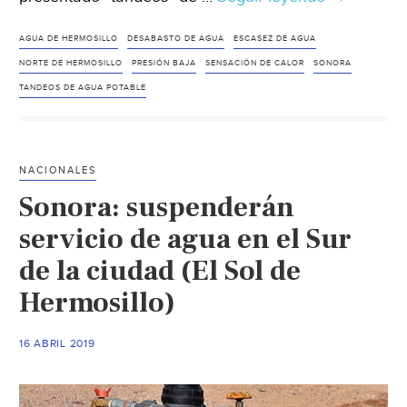
reportan
desabasto
AGUA DE HERMOSILLO
DESABASTO DE AGUA
ESCASEZ DE AGUA
de
NORTE DE HERMOSILLO
PRESIÓN BAJA
SENSACIÓN DE CALOR
SONORA
agua
TANDEOS DE AGUA POTABLE
al
Norte
de
NACIONALES
Hermosillo
Sonora: suspenderán
(El
Imparcial)
servicio de agua en el Sur
de la ciudad (El Sol de
Hermosillo)
16 ABRIL 2019