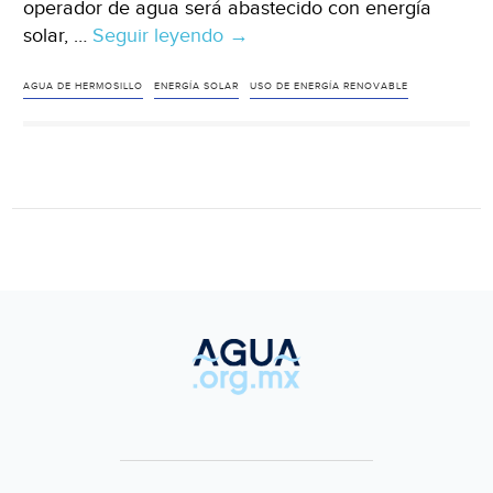
operador de agua será abastecido con energía
solar, …
Seguir leyendo
Sonora-
→
Agua
de
AGUA DE HERMOSILLO
ENERGÍA SOLAR
USO DE ENERGÍA RENOVABLE
Hermosillo
usará
energía
solar;
estiman
ahorro
de
$30
MDP
(Expreso)