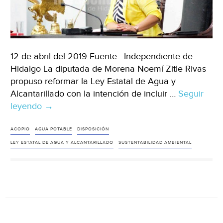
12 de abril del 2019 Fuente: Independiente de
Hidalgo La diputada de Morena Noemí Zitle Rivas
propuso reformar la Ley Estatal de Agua y
Alcantarillado con la intención de incluir …
Seguir
leyendo
Hidalgo:
→
Plantea
Zitle
ACOPIO
AGUA POTABLE
DISPOSICIÓN
reformas
LEY ESTATAL DE AGUA Y ALCANTARILLADO
SUSTENTABILIDAD AMBIENTAL
para
el
cuidado
del
agua
(Independiente