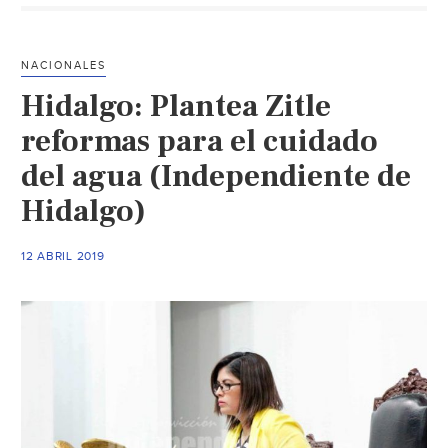
rescate
del
río
NACIONALES
San
Hidalgo: Plantea Zitle
Pedro
(El
reformas para el cuidado
Sol
del agua (Independiente de
del
Hidalgo)
Centro)
12 ABRIL 2019