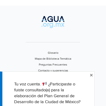
de
Hidalgo)
Glosario
Mapa de Biblioteca Temática
Preguntas Frecuentes
Contacto y sugerencias
×
Aviso de privacidad
Califica este portal
Tu voz cuenta.
¿Participaste o
fuiste consultado(a) para la
elaboración del Plan General de
Desarrollo de la Ciudad de México?