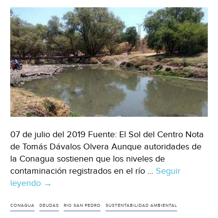
Ejecutivo)
07 de julio del 2019 Fuente: El Sol del Centro Nota
de Tomás Dávalos Olvera Aunque autoridades de
la Conagua sostienen que los niveles de
contaminación registrados en el río …
Seguir
leyendo
Aguascalientes:
→
El
eterno
CONAGUA
DEUDAS
RIO SAN PEDRO
SUSTENTABILIDAD AMBIENTAL