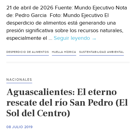
21 de abril de 2026 Fuente: Mundo Ejecutivo Nota
de: Pedro Garcia Foto: Mundo Ejecutivo El
desperdicio de alimentos está generando una
presión significativa sobre los recursos naturales,
especialmente el …
Seguir leyendo
Mundo–
→
Desperdicio
de
DESPERDICIO DE ALIMENTOS
HUELLA HÍDRICA
SUSTENTABILIDAD AMBIENTAL
alimentos
presiona
el
NACIONALES
agua
Aguascalientes: El eterno
y
agrava
rescate del río San Pedro (El
la
Sol del Centro)
crisis
ambiental
08 JULIO 2019
(Mundo